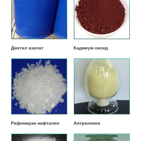
Диетил азелат
Кадмиум оксид
Рафиниран нафталин
Антрахинон