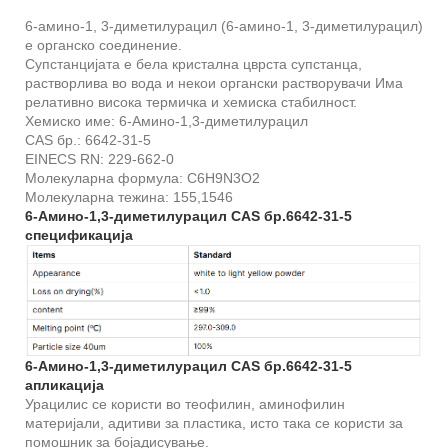
6-амино-1, 3-диметилурацил (6-амино-1, 3-диметилурацил)
е органско соединение.
Супстанцијата е бела кристална цврста супстанца,
растворлива во вода и некои органски растворувачи Има
релативно висока термичка и хемиска стабилност.
Хемиско име: 6-Амино-1,3-диметилурацил
CAS бр.: 6642-31-5
EINECS RN: 229-662-0
Молекуларна формула: C6H9N3O2
Молекуларна тежина: 155,1546
6-Амино-1,3-диметилурацил CAS бр.6642-31-5
спецификација
6-Амино-1,3-диметилурацил CAS бр.6642-31-5
апликација
Урацилис се користи во теофилин, аминофилин
материјали, адитиви за пластика, исто така се користи за
помошник за бојадисување.