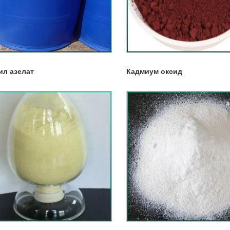
ил азелат
Кадмиум оксид