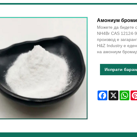
Амониум бромид
Можете да бидете 
NH4Br CAS 12124-9
производ е загаран
H&Z Industry е еде
на амониум бромид
Испрати бара
Facebook
X
Wha