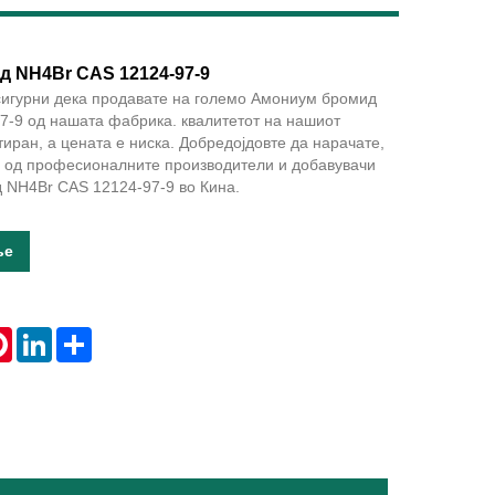
 NH4Br CAS 12124-97-9
сигурни дека продавате на големо Амониум бромид
Live
7-9 од нашата фабрика. квалитетот на нашиот
тиран, а цената е ниска. Добредојдовте да нарачате,
н од професионалните производители и добавувачи
 NH4Br CAS 12124-97-9 во Кина.
ње
tsApp
Pinterest
LinkedIn
Share