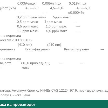
ат 0,005%max 0,005% max 0,01% max
редност (5%) 4,5—6,0 4,5—6,0 4,5—6,0
ко — — ≤0,0004%
,2 ppm максимум 5ppm макс.
0,5 ppm макс 1ppm макс —
,5 ppm макс 1,0 ppm макс —
,2 ppm макс 0,5 ppm макс —
твор на пероксид
ност 93~100 85~100-
 g/l) (410 nm) (410 nm)
спарентност Квалификувано Квалификувано —
тест
твор на пероксид
атичноста (15,0 црно еднаш) — —
 g/l) макс
агови: Амониум бромид NH4Br CAS 12124-97-9, производители, до
 попуст, ниска цена
ака на производот