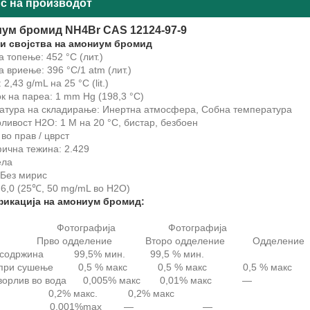
с на производот
ум бромид NH4Br CAS 12124-97-9
и својства на амониум бромид
а топење: 452 °C (лит.)
а вриење: 396 °C/1 atm (лит.)
 2,43 g/mL на 25 °C (lit.)
к на пареа: 1 mm Hg (198,3 °C)
атура на складирање: Инертна атмосфера, Собна температура
ливост H2O: 1 M на 20 °C, бистар, безбоен
во прав / цврст
ична тежина: 2.429
ела
 Без мирис
-6,0 (25℃, 50 mg/mL во H2O)
икација на амониум бромид:
ки Фотографија Фотографија
 одделение Второ одделение Одделение
а содржина 99,5% мин. 99,5 % мин.
а при сушење 0,5 % макс 0,5 % макс 0,5 % макс
творлив во вода 0,005% макс 0,01% макс —
ид 0,2% макс. 0,2% макс
дид 0,001%max — —