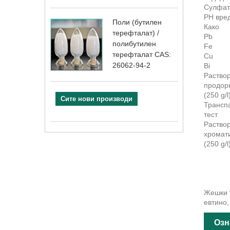
Сулф
PH в
Поли (бутилен
Ка
терефталат) /
Pb 0
полибутилен
Fe 
терефталат CAS:
Cu 0
26062-94-2
Bi 0
Рас
продор
(250
Сите нови производи
Тран
Рас
хром
(250
Жешки т
евтино,
Озн