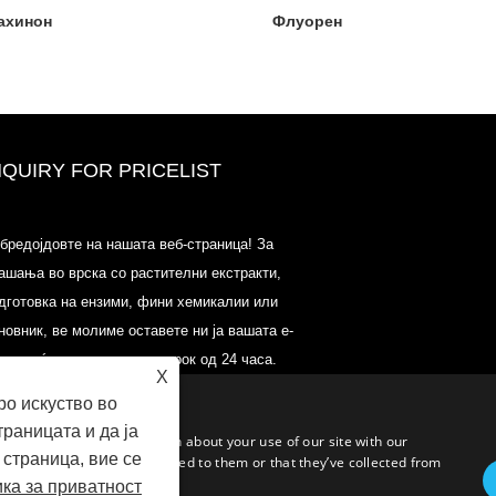
ахинон
Флуорен
NQUIRY FOR PRICELIST
2020-ЦПХИ Европа, Милано од 
бредојдовте на нашата веб-страница! За
15 октомври, Бут18Л33
ашања во врска со растителни екстракти,
2021/03/30
дготовка на ензими, фини хемикалии или
Ние ги развиваме, пласираме и дистрибуираме осно
новник, ве молиме оставете ни ја вашата е-
состојки и производи за нутриционистички производ
додатоци и функционална индустрија за храна и пи
шта и ќе контактираме во рок од 24 часа.
X
од примарните производствени капацитети со седи
Кина, Јапонија и Кореја, каде имаме долгогодишно
о искуство во
искуство и сме многу добро етаблирани. Нашата
раницата и да ја
експертиза и репутација во изворите им користи на
c. We also share information about your use of our site with our
нашите партнери низ целиот свет.
страница, вие се
formation that you’ve provided to them or that they’ve collected from
ка за приватност