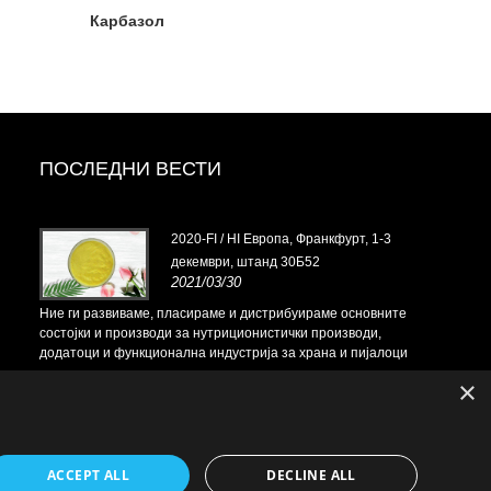
Карбазол
ПОСЛЕДНИ ВЕСТИ
13 до
2020-FI / HI Европа, Франкфурт, 1-3
декември, штанд 30Б52
2021/03/30
вните
Ние ги развиваме, пласираме и дистрибуираме основните
Ние ги разв
и,
состојки и производи за нутриционистички производи,
состојки и 
јалоци
додатоци и функционална индустрија за храна и пијалоци
додатоци и 
ште во
од примарните производствени капацитети со седиште во
од примарни
×
Кина, Јапонија и Кореја, каде имаме долгогодишно
Кина, Јапон
искуство и сме многу добро етаблирани. Нашата
искуство и 
експертиза и репутација во изворите им користи на
експертиза 
нашите партнери низ целиот свет.
нашите парт
ACCEPT ALL
DECLINE ALL