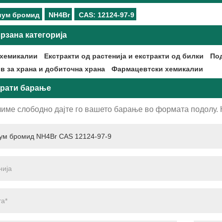
иум бромид
NH4Br
CAS: 12124-97-9
рзана категорија
хемикалии
Екстракти од растенија и екстракти од билки
Под
в за храна и добиточна храна
Фармацевтски хемикалии
рати барање
име слободно дајте го вашето барање во формата подолу. Ќ