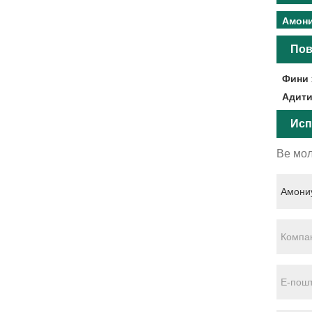
Амон
Пов
Фини 
Адити
Исп
Ве мол