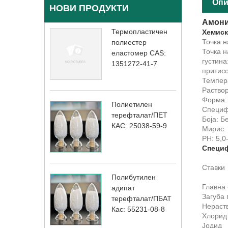
Опи
НОВИ ПРОДУКТИ
Амони
Термопластичен
Хемиск
Точка н
полиестер
Точка н
еластомер CAS:
густина:
1351272-41-7
притисо
Темпер
Раствор
Форма: 
Полиетилен
Специф
терефталат/ПЕТ
Боја: Б
КАС: 25038-59-9
Мирис:
PH: 5,0
Специф
Став
Прво
Полибутилен
Главн
адипат
Загуб
терефталат/ПБАТ
Нерас
Кас: 55231-08-8
Хлор
Јо