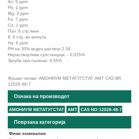
Ал: 5 ppm
Pb: 1 ppm
Mg: 3 ppm
Fe: 7 ppm
Со: 1 ppm
Пон: 6 стр./мин
К: 6 стр. во минута
На: 6 ppm
PH на 30% воден раствор:2.34
Нерастворлива супстанција: - 0,015%
Загуба при палење: 8,55%
Жешки тагови: АМОНИУМ МЕТАТУГСТАТ АМТ CAS BR:
12028-48-7
Ознака на производот
АМОНИУМ МЕТАТУГСТАТ
АМТ
CAS NO:12028-48-7
Поврзана категорија
Фини хемикалии