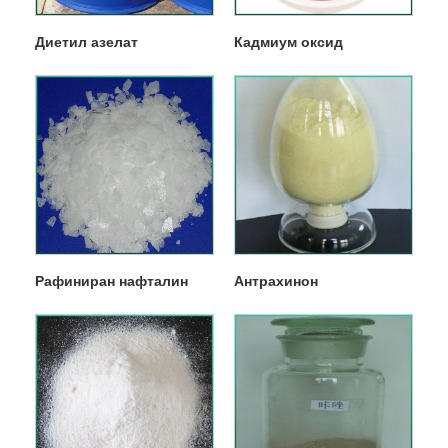
Диетил азелат
Кадмиум оксид
Рафиниран нафталин
Антрахинон