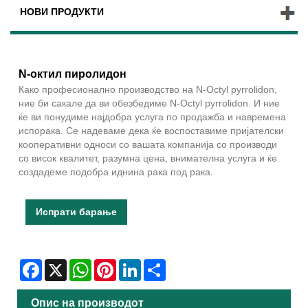
НОВИ ПРОДУКТИ
N-октил пиролидон
Како професионално производство на N-Octyl pyrrolidon,
ние би сакале да ви обезбедиме N-Octyl pyrrolidon. И ние
ќе ви понудиме најдобра услуга по продажба и навремена
испорака. Се надеваме дека ќе воспоставиме пријателски
кооперативни односи со вашата компанија со производи
со висок квалитет, разумна цена, внимателна услуга и ќе
создадеме подобра иднина рака под рака.
Испрати барање
Facebook
X
WhatsApp
Pinterest
LinkedIn
Share
Опис на производот