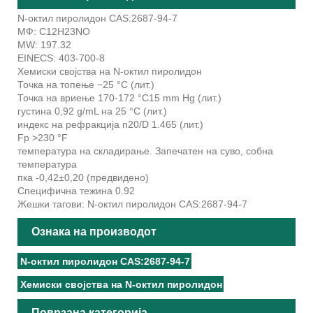
N-октил пиролидон CAS:2687-94-7
МФ:
C12H23NO
MW:
197.32
EINECS:
403-700-8
Хемиски својства на N-октил пиролидон
Точка на топење
−25 °C (лит.)
Точка на вриење
170-172 °C15 mm Hg (лит.)
густина
0,92 g/mL на 25 °C (лит.)
индекс на рефракција
n20/D 1.465 (лит.)
Fp
>230 °F
температура на складирање.
Запечатен на суво, собна
температура
пка
-0,42±0,20 (предвидено)
Специфична тежина
0.92
Жешки тагови: N-октил пиролидон CAS:2687-94-7
Ознака на производот
N-октил пиролидон CAS:2687-94-7
Хемиски својства на N-октил пиролидон
Поврзана категорија