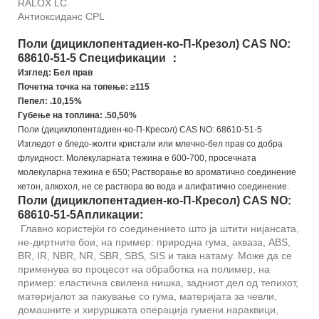
RALOX LC
Антиоксиданс CPL
Поли (дициклопентадиен-ко-П-Крезол) CAS NO:
68610-51-5 Спецификации ：
Изглед: Бел прав
Почетна точка на топење: ≥115
Пепел: .10,15%
Губење на топлина: .50,50%
Поли (дициклопентадиен-ко-П-Кресол) CAS NO: 68610-51-5
Изгледот е бледо-жолти кристали или млечно-бел прав со добра
флуидност. Молекуларната тежина е 600-700, просечната
молекуларна тежина е 650; Растворање во ароматично соединение
кетон, алкохол, не се раствора во вода и алифатично соединение.
Поли (дициклопентадиен-ко-П-Кресол) CAS NO:
68610-51-5
Апликации:
Главно користејќи го соединението што ја штити нијансата,
не-диртните бои, на пример: природна гума, акваза, ABS,
BR, IR, NBR, NR, SBR, SBS, SIS и така натаму. Може да се
применува во процесот на обработка на полимер, на
пример: еластична свилена нишка, задниот дел од тепихот,
материјалот за пакување со гума, материјата за чевли,
домашните и хируршката операција гумени нараквици,