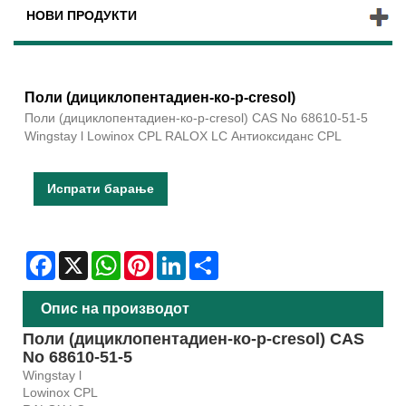
НОВИ ПРОДУКТИ
Поли (дициклопентадиен-ко-p-cresol)
Поли (дициклопентадиен-ко-p-cresol) CAS No 68610-51-5
Wingstay l Lowinox CPL RALOX LC Антиоксиданс CPL
Испрати барање
Facebook
X
WhatsApp
Pinterest
LinkedIn
Share
Опис на производот
Поли (дициклопентадиен-ко-p-cresol) CAS
No 68610-51-5
Wingstay l
Lowinox CPL