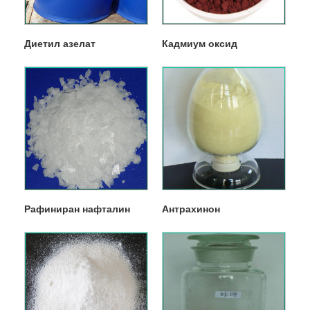
Диетил азелат
Кадмиум оксид
Рафиниран нафталин
Антрахинон