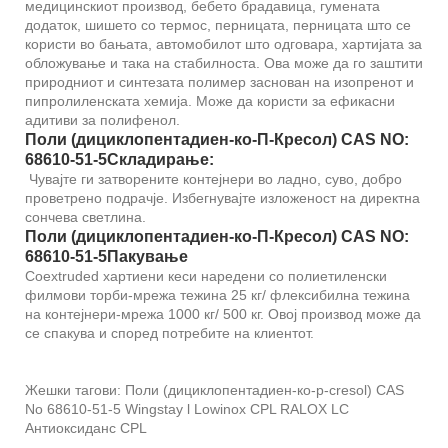
медицинскиот производ, бебето брадавица, гумената
додаток, шишето со термос, перницата, перницата што се
користи во бањата, автомобилот што одговара, хартијата за
обложување и така на стабилноста. Ова може да го заштити
природниот и синтезата полимер заснован на изопренот и
пипролиленската хемија. Може да користи за ефикасни
адитиви за полифенол.
Поли (дициклопентадиен-ко-П-Кресол) CAS NO:
68610-51-5
Складирање:
Чувајте ги затворените контејнери во ладно, суво, добро
проветрено подрачје. Избегнувајте изложеност на директна
сончева светлина.
Поли (дициклопентадиен-ко-П-Кресол) CAS NO:
68610-51-5
Пакување
Coextruded хартиени кеси наредени со полиетиленски
филмови торби-мрежа тежина 25 кг/ флексибилна тежина
на контејнери-мрежа 1000 кг/ 500 кг. Овој производ може да
се спакува и според потребите на клиентот.
Жешки тагови: Поли (дициклопентадиен-ко-p-cresol) CAS
No 68610-51-5 Wingstay l Lowinox CPL RALOX LC
Антиоксиданс CPL