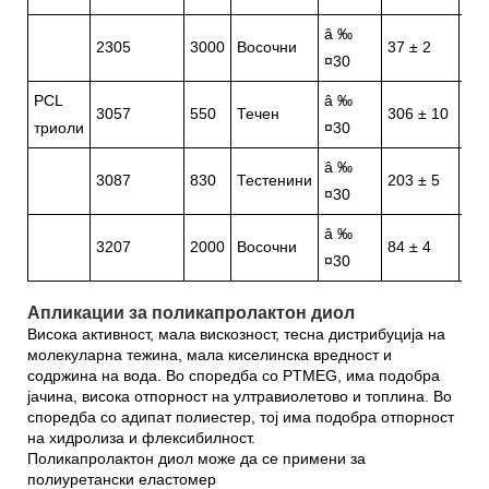
â ‰
â 
2305
3000
Восочни
37 ± 2
¤30
¤0,
PCL
â ‰
3057
550
Течен
306 ± 10
â ‰
триоли
¤30
â ‰
3087
830
Тестенини
203 ± 5
â ‰
¤30
â ‰
3207
2000
Восочни
84 ± 4
â ‰
¤30
Апликации за поликапролактон диол
Висока активност, мала вискозност, тесна дистрибуција на
молекуларна тежина, мала киселинска вредност и
содржина на вода. Во споредба со PTMEG, има подобра
јачина, висока отпорност на ултравиолетово и топлина. Во
споредба со адипат полиестер, тој има подобра отпорност
на хидролиза и флексибилност.
Поликапролактон диол може да се примени за
полиуретански еластомер