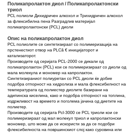
Поликапролактон диол / Поликапролактонски
триол
PCL полиоли Дихидричен алкохол и Трихидричен алкохол
за флексибилна пена Разградлив материјал
поликапролактонски (PCL) диоли
Опис на поликапролактон диол
PCL полиолите се синтетизираат со полимеризација на
прстенестиот отвор на PLCã € иницијаторот и
катализаторот.
Производите од серијата PCL-2000 се дикали од
поликапролактон (PCL) кои се полимеризираат со диоли од
мала молекула и мономер на капролактон.
Синтетизираниот полиуретан со PCL диоли ќе добие
подобра отпорност на хидролиза и мала флексибилност на
температурата од полиестер диолите базирани на
адипинска киселина, како и подобра отпорност на топлина,
издржливост на времето и поголема јачина од диетите на
полиетер.
Производите од серијата Pcl-3000 се PCL триоли кои се
полимеризираат од мал молекул триол и капролактонски
мономер, што може да се искористи за да се подобри
флексибилноста на површинскиот слој како суровина или