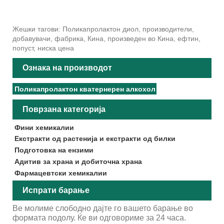
Жешки тагови: Поликапролактон диол, производители,
добавувачи, фабрика, Кина, произведен во Кина, ефтин,
попуст, ниска цена
Ознака на производот
Поликапролактон кватернерен алкохол
Поврзана категорија
Фини хемикалии
Екстракти од растенија и екстракти од билки
Подготовка на ензими
Адитив за храна и добиточна храна
Фармацевтски хемикалии
Испрати барање
Ве молиме слободно дајте го вашето барање во
формата подолу. Ќе ви одговориме за 24 часа.