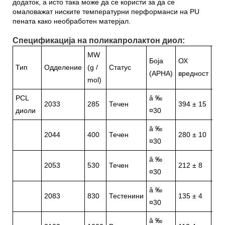
додаток, а исто така може да се користи за да се
омаловажат ниските температурни перформанси на PU
пената како необработен матерјал.
Спецификација на поликапролактон диол:
MW
Боја
ОХ
Ки
Тип
Одделение
(g /
Статус
(APHA)
вредност
вр
mol)
PCL
â ‰
2033
285
Течен
394 ± 15
â ‰
диоли
¤30
â ‰
2044
400
Течен
280 ± 10
â ‰
¤30
â ‰
2053
530
Течен
212 ± 8
â ‰
¤30
â ‰
2083
830
Тестенини
135 ± 4
â ‰
¤30
â ‰
â 