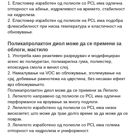
1. Еластомер изработен од полиоли со PCL има одлична
отпорност на абење, издржливост на времето, стабилност
на хидролиза.
2. Еластомер изработен од полиоли на PCL има подобра
флексибилност при ниска температура и еластичност на
обновување.
Поликапролактон диол може да се примени за
облоги, мастило
1. Употреба како реактивен разредувач и модифициран
агенс во полиуретан, полиакрилна гума, полиестер,
епоксидна смола и винил слој.
2. Намалување на VOC во обложување, зголемување на
сјај, добивање рамнотежа на цврстина, без несакан ефект
врз обложувањето.
Поликапролактон диол може да се примени за Лепило
1. Лепилото направено од полиоли со PCL има одлични
перформанси на врзување за многу подлоги.
2. Лепилото изработено од полиоли со PCL има низок
вискозитет, што може да трае долго време за да може да се
поврзе.
3. Лепилото изработено од полиоли со PCL има голема
отпорност на хидролиза и униформност.