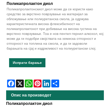
Поликапролактон диол
Поликапролактонскиот диол може да се користи како
средство за вкрстено поврзување на материјал за
обложување или полиуретанска смола, ја одржува
карактеристичната висока флексибилност на
поликапролактонот при добивање на висока густина на
вкрстено поврзување. Тоа е нов пентил-тернил алкохол, кој
може да ги подобри својствата на хемиска отпорност и
отпорност на топлина на смола, и да ги задоволи
барањата на сјај и издржливост на полиуретански слој.
Испрати барање
Facebook
X
WhatsApp
Pinterest
LinkedIn
Share
Опис на производот
Поликапролактон диол