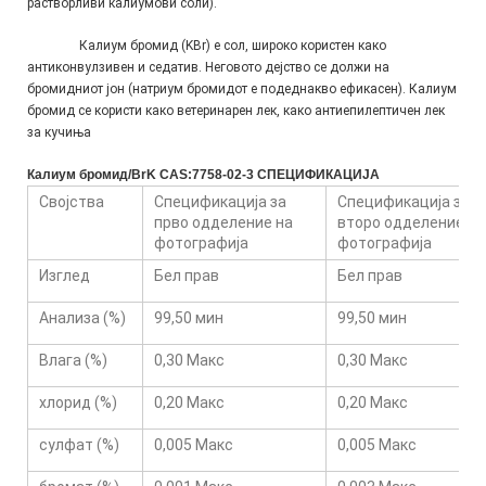
растворливи калиумови соли).
Калиум бромид (KBr) е сол, широко користен како 
антиконвулзивен и седатив. Неговото дејство се должи на 
бромидниот јон (натриум бромидот е подеднакво ефикасен). Калиум 
бромид се користи како ветеринарен лек, како антиепилептичен лек 
за кучиња
Калиум бромид/BrK CAS:7758-02-3 СПЕЦИФИКАЦИЈА
Својства
Спецификација за
Спецификација за
прво одделение на
второ одделение за
фотографија
фотографија
Изглед
Бел прав
Бел прав
Анализа (%)
99,50 мин
99,50 мин
Влага (%)
0,30 Макс
0,30 Макс
хлорид (%)
0,20 Макс
0,20 Макс
сулфат (%)
0,005 Макс
0,005 Макс