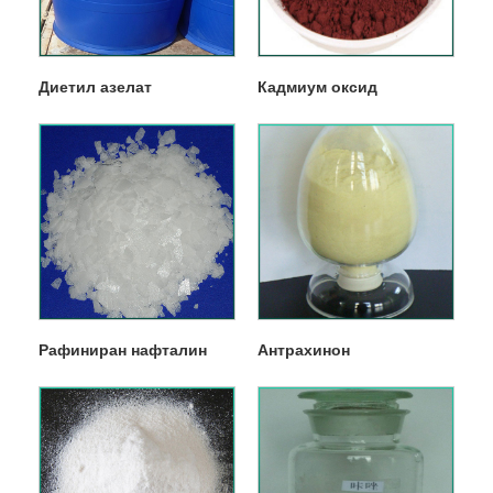
Диетил азелат
Кадмиум оксид
Рафиниран нафталин
Антрахинон