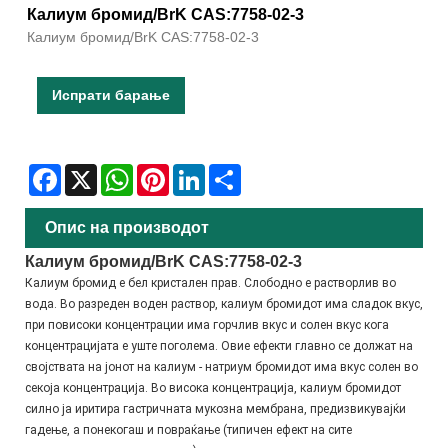
Калиум бромид/BrK CAS:7758-02-3
Калиум бромид/BrK CAS:7758-02-3
Испрати барање
Facebook
X
WhatsApp
Pinterest
LinkedIn
Share
Опис на производот
Калиум бромид/BrK CAS:7758-02-3
Калиум бромид е бел кристален прав. Слободно е растворлив во 
вода. Во разреден воден раствор, калиум бромидот има сладок вкус, 
при повисоки концентрации има горчлив вкус и солен вкус кога 
концентрацијата е уште поголема. Овие ефекти главно се должат на 
својствата на јонот на калиум - натриум бромидот има вкус солен во 
секоја концентрација. Во висока концентрација, калиум бромидот 
силно ја иритира гастричната мукозна мембрана, предизвикувајќи 
гадење, а понекогаш и повраќање (типичен ефект на сите 