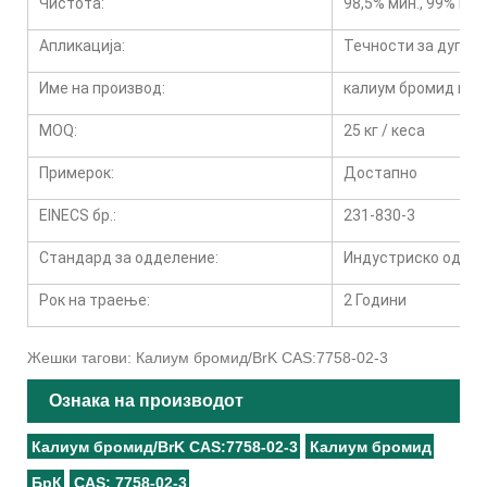
Чистота:
98,5% мин., 99% мин
Апликација:
Течности за дупче
Име на производ:
калиум бромид во 
MOQ:
25 кг / кеса
Примерок:
Достапно
EINECS бр.:
231-830-3
Стандард за одделение:
Индустриско одде
Рок на траење:
2 Години
Жешки тагови: Калиум бромид/BrK CAS:7758-02-3
Ознака на производот
Калиум бромид/BrK CAS:7758-02-3
Калиум бромид
БрК
CAS: 7758-02-3