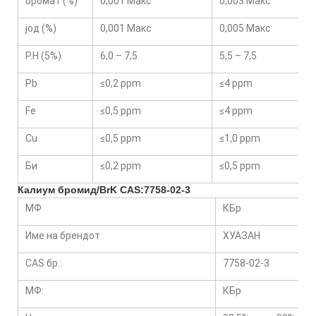
бромат (%)
0,001 Макс
0,003 Макс
јод (%)
0,001 Макс
0,005 Макс
P.H (5%)
6,0 – 7,5
5,5 – 7,5
Pb
≤0,2 ppm
≤4 ppm
Fe
≤0,5 ppm
≤4 ppm
Cu
≤0,5 ppm
≤1,0 ppm
Би
≤0,2 ppm
≤0,5 ppm
Калиум бромид/BrK CAS:7758-02-3
МФ
КБр
Име на брендот
ХУАЗАН
CAS бр.:
7758-02-3
МФ:
КБр