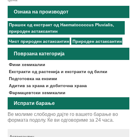
Ознака на производот
Прашок од екстракт од Haematococcus Pluvialis,
природен астаксантин
Чист природен астаксантин
Природен астаксантин
Поврзана категорија
Фини хемикалии
Екстракти од растенија и екстракти од билки
Подготовка на ензими
Адитив за храна и добиточна храна
Фармацевтски хемикалии
Испрати барање
Ве молиме слободно дајте го вашето барање во
формата подолу. Ќе ви одговориме за 24 часа.