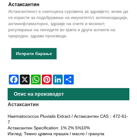
Астаксантин
Астаксантинот е скапоцена суровина за здравјето, може да
се користи за подобрување на имунитетот, антиоксидација,
антиинфламаторно, здравје на очите и мозокот,
регулирање на липидите во крвта и други аспекти на
природни, здрави производи.
Испрати барање
Facebook
X
WhatsApp
Pinterest
LinkedIn
Share
Опис на производот
Астаксантин
Haematococcus Pluvialis Extract / Астаксантин CAS：472-61-
7
Астаксантин Specification: 1% 2% 5%10%
Изглед: Темно црвена прашок / масло / гранула