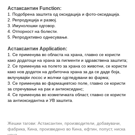
Астаксантин Function:
1. Подобрена заштита од оксидација и фото-оксидација.
2. Репродукција и развој.
3. Имунолошки одговор.
4. Отпорност на болести.
5. Репродуктивно однесување.
Астаксантин Application:
1. Се применува во областа на храна, главно се користи
како додатоци на храна за пигменти и здравствена заштита;
2. Се применува на полето за храна со животни, се користи
како нов додаток на добиточна храна за да се даде боја,
вклучувајќи лосос и жолчки одгледувани во фарма;
3. Се применува во фармацевтско поле, главно се користи
за спречување на рак и антиоксиданс;
4. Се применува во козметичката област, главно се користи
за антиоксидантна и УВ заштита.
Жешки тагови: Астаксантин, производители, добавувачи,
фабрика, Кина, произведено во Кина, ефтин, попуст, ниска
цена