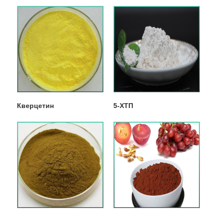
Кверцетин
5-ХТП