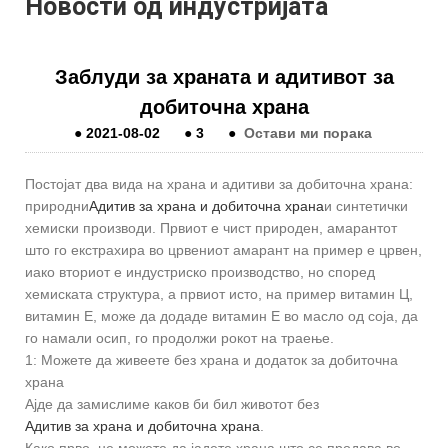
Новости од индустријата
Заблуди за храната и адитивот за
добиточна храна
●
2021-08-02
●
3
●
Остави ми порака
Постојат два вида на храна и адитиви за добиточна храна:
природни
Адитив за храна и добиточна храна
и синтетички
хемиски производи. Првиот е чист природен, амарантот
што го екстрахира во црвениот амарант на пример е црвен,
иако вториот е индустриско производство, но според
хемиската структура, а првиот исто, на пример витамин Ц,
витамин Е, може да додаде витамин Е во масло од соја, да
го намали осип, го продолжи рокот на траење.
1: Можете да живеете без храна и додаток за добиточна
храна
Ајде да замислиме каков би бил животот без
Адитив за храна и добиточна храна
.