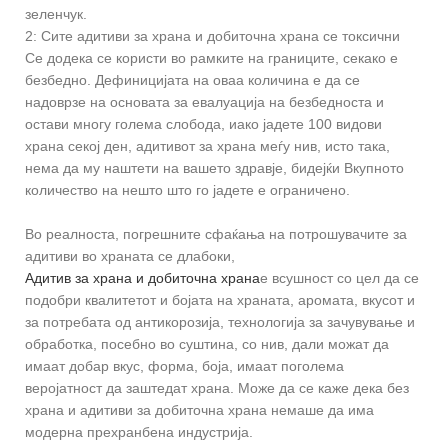
зеленчук.
2: Сите адитиви за храна и добиточна храна се токсични
Се додека се користи во рамките на границите, секако е
безбедно. Дефиницијата на оваа количина е да се
надоврзе на основата за евалуација на безбедноста и
остави многу голема слобода, иако јадете 100 видови
храна секој ден, адитивот за храна меѓу нив, исто така,
нема да му наштети на вашето здравје, бидејќи Вкупното
количество на нешто што го јадете е ограничено.
Во реалноста, погрешните сфаќања на потрошувачите за
адитиви во храната се длабоки,
Адитив за храна и добиточна храна
е всушност со цел да се
подобри квалитетот и бојата на храната, аромата, вкусот и
за потребата од антикорозија, технологија за зачувување и
обработка, посебно во суштина, со нив, дали можат да
имаат добар вкус, форма, боја, имаат поголема
веројатност да заштедат храна. Може да се каже дека без
храна и адитиви за добиточна храна немаше да има
модерна прехранбена индустрија.