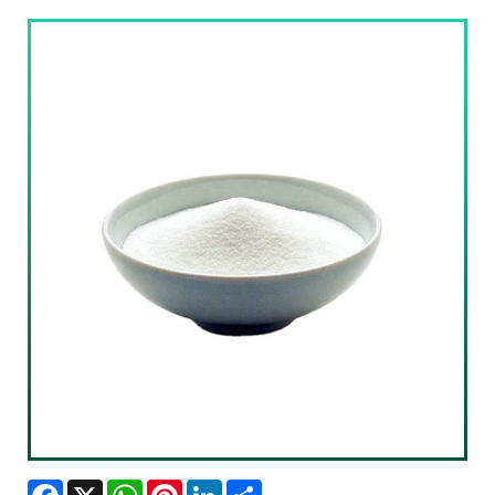
Facebook
X
WhatsApp
Pinterest
LinkedIn
Share