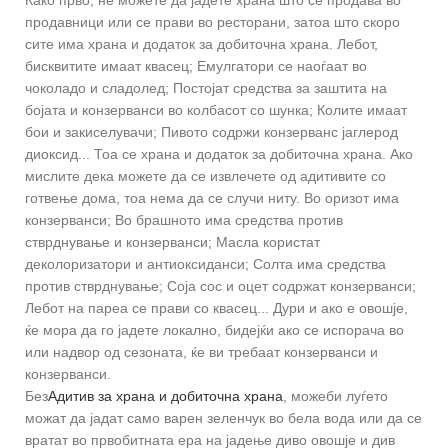
Како прво, не можете да јадете храна што се продава во
продавници или се прави во ресторани, затоа што скоро
сите има храна и додаток за добиточна храна. Лебот,
бисквитите имаат квасец; Емулгатори се наоѓаат во
чоколадо и сладолед; Постојат средства за заштита на
бојата и конзерванси во колбасот со шунка; Колите имаат
бои и закиселувачи; Пивото содржи конзерванс јаглерод
диоксид... Тоа се храна и додаток за добиточна храна. Ако
мислите дека можете да се извлечете од адитивите со
готвење дома, тоа нема да се случи ниту. Во оризот има
конзерванси; Во брашното има средства против
стврднување и конзерванси; Масла користат
деколоризатори и антиоксиданси; Солта има средства
против стврднување; Соја сос и оцет содржат конзерванси;
Лебот на пареа се прави со квасец... Дури и ако е овошје,
ќе мора да го јадете локално, бидејќи ако се испорача во
или надвор од сезоната, ќе ви требаат конзерванси и
конзерванси.
Без
Адитив за храна и добиточна храна
, можеби луѓето
можат да јадат само варен зеленчук во бела вода или да се
вратат во првобитната ера на јадење диво овошје и див