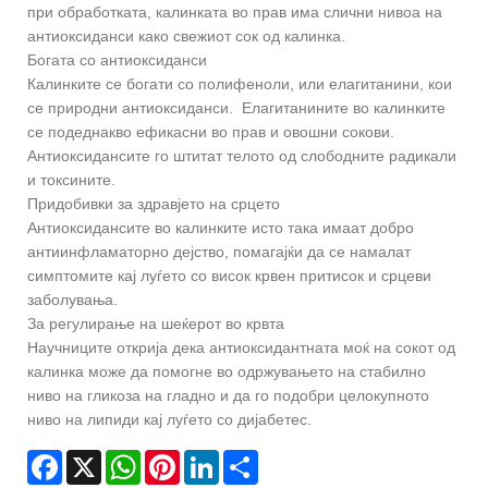
при обработката, калинката во прав има слични нивоа на
антиоксиданси како свежиот сок од калинка.
Богата со антиоксиданси
Калинките се богати со полифеноли, или елагитанини, кои
се природни антиоксиданси. Елагитанините во калинките
се подеднакво ефикасни во прав и овошни сокови.
Антиоксидансите го штитат телото од слободните радикали
и токсините.
Придобивки за здравјето на срцето
Антиоксидансите во калинките исто така имаат добро
антиинфламаторно дејство, помагајќи да се намалат
симптомите кај луѓето со висок крвен притисок и срцеви
заболувања.
За регулирање на шеќерот во крвта
Научниците открија дека антиоксидантната моќ на сокот од
калинка може да помогне во одржувањето на стабилно
ниво на гликоза на гладно и да го подобри целокупното
ниво на липиди кај луѓето со дијабетес.
Facebook
X
WhatsApp
Pinterest
LinkedIn
Share