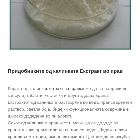
Придобивките од калинката
Екстракт во прав
Кората од калинка
екстракт во прав
може да се направи во
капсули, таблети, честички и друга здрава храна.
Екстрактот од калинка е растворлив во вода, транспарентен
раствор, светла боја, бидејќи функционалната содржина е
широко додадена во пијалокот.
Сокот од калинка е прашкаст и може да се додаде во
храната како арома или да се пие со вода. Додека некои
хранливи материи, имено витаминот Ц, може да се изгубат