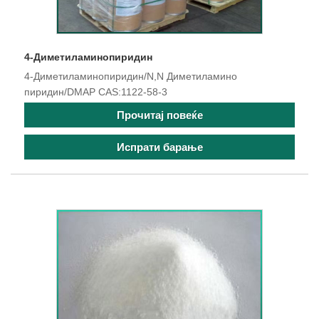
4-Диметиламинопиридин
4-Диметиламинопиридин/N,N Диметиламино
пиридин/DMAP CAS:1122-58-3
Прочитај повеќе
Испрати барање