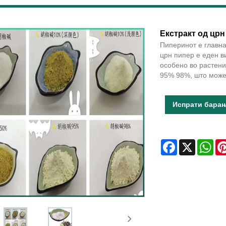
Екстракт од црн
Пиперинот е главна
црн пипер е еден в
особено во растен
95% 98%, што може
Испрати бара
Facebook
X
Wha