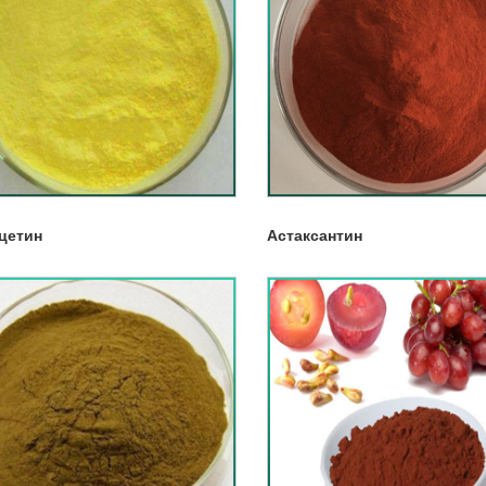
цетин
Астаксантин