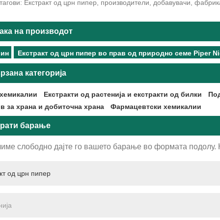
агови: Екстракт од црн пипер, производители, добавувачи, фабрика
ака на производот
рин
Екстракт од црн пипер во прав од природно семе Piper N
рзана категорија
хемикалии
Екстракти од растенија и екстракти од билки
Под
в за храна и добиточна храна
Фармацевтски хемикалии
рати барање
име слободно дајте го вашето барање во формата подолу. Ќ