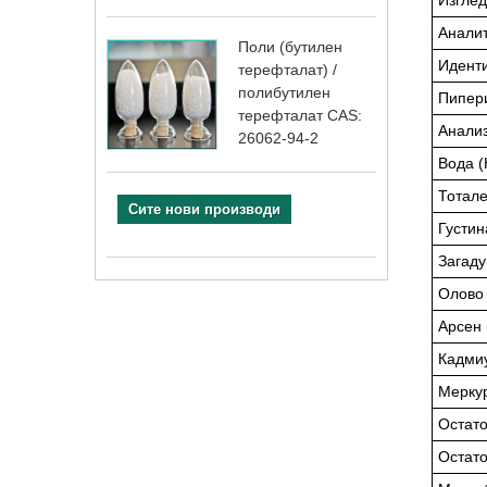
Аналит
Поли (бутилен
Идент
терефталат) /
полибутилен
Пипер
терефталат CAS:
Анализ
26062-94-2
Вода (
Тотал
Сите нови производи
Густин
Загаду
Олово 
Арсен 
Кадми
Меркур
Остато
Остато