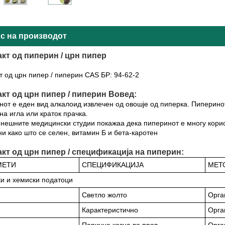
с на производот
кт од пиперин / црн пипер
т од црн пипер / пиперин CAS БР: 94-62-2
кт од црн пипер / пиперин Вовед:
от е еден вид алкалоид извлечен од овошје од пиперка. Пиперинот
а игла или краток прачка.
нешните медицински студии покажаа дека пиперинот е многу корис
и како што се селен, витамин Б и бета-каротен
акт од црн пипер / спецификација на пиперин:
МЕТИ
СПЕЦИФИКАЦИЈА
МЕТ
и и хемиски податоци
Светло жолто
Орга
Карактеристично
Орга
Парична казна во прав
Орга