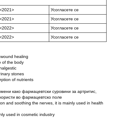
<2021>
Усогласете се
<2021>
Усогласете се
<2022>
Усогласете се
<2022>
Усогласете се
r wound healing
e of the body
nalgestic
urinary stones
ption of nutrients
имени како фармацевтски суровини за артритис,
 користи во фармацевтско поле
on and soothing the nerves, it is mainly used in health
nly used in cosmetic industry