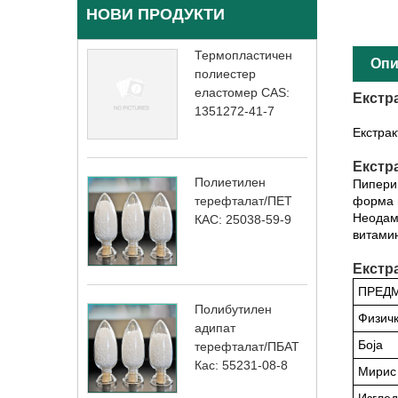
НОВИ ПРОДУКТИ
Термопластичен
Опи
полиестер
еластомер CAS:
Екстра
1351272-41-7
Екстрак
Екстра
Полиетилен
Пиперин
форма н
терефталат/ПЕТ
Неодам
КАС: 25038-59-9
витамин
Екстр
ПРЕД
Полибутилен
Физичк
адипат
Боја
терефталат/ПБАТ
Кас: 55231-08-8
Мирис
Изглед