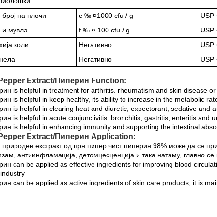
биолошки
 број на плочи
c ‰ ¤1000 cfu / g
USP 
 и мувла
f ‰ ¤ 100 cfu / g
USP 
ија коли.
Негативно
USP 
нела
Негативно
USP 
Pepper Extract/Пиперин Function:
ин is helpful in treatment for arthritis, rheumatism and skin disease o
ин is helpful in keep healthy, its ability to increase in the metabolic rat
ин is helpful in clearing heat and diuretic, expectorant, sedative and a
ин is helpful in acute conjunctivitis, bronchitis, gastritis, enteritis and 
ин is helpful in enhancing immunity and supporting the intestinal absor
Pepper Extract/Пиперин Application:
 природен екстракт од црн пипер чист пиперин 98% може да се пр
зам, антиинфламација, детомцесценција и така натаму, главно се
ин can be applied as effective ingredients for improving blood circulati
industry
ин can be applied as active ingredients of skin care products, it is mai