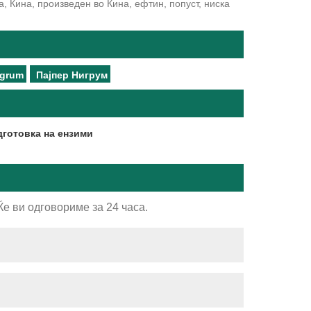
, Кина, произведен во Кина, ефтин, попуст, ниска
igrum
Пајпер Нигрум
готовка на ензими
е ви одговориме за 24 часа.