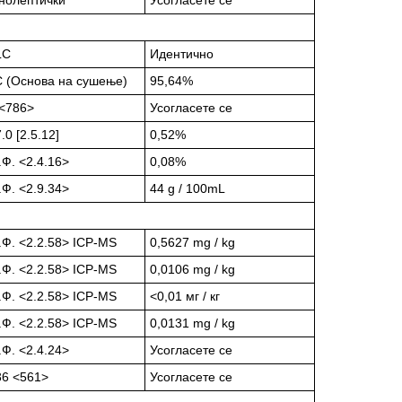
LC
Идентично
 (Основа на сушење)
95,64%
<786>
Усогласете се
.0 [2.5.12]
0,52%
.Ф. <2.4.16>
0,08%
.Ф. <2.9.34>
44 g / 100mL
.Ф. <2.2.58> ICP-MS
0,5627 mg / kg
.Ф. <2.2.58> ICP-MS
0,0106 mg / kg
.Ф. <2.2.58> ICP-MS
<0,01 мг / кг
.Ф. <2.2.58> ICP-MS
0,0131 mg / kg
.Ф. <2.4.24>
Усогласете се
6 <561>
Усогласете се