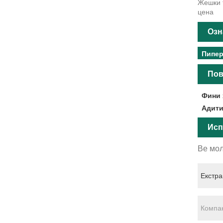
Жешки т
цена
Озн
Пипе
Пов
Фини 
Адити
Исп
Ве мол