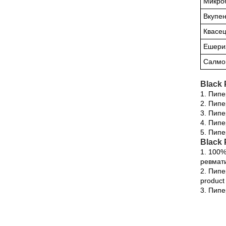
Микро
Вкупен
Квасец
Ешерих
Салмо
Black 
1. Пипер
2. Пипер
3. Пипер
4. Пипер
5. Пипер
Black 
1. 100%
ревмати
2. Пипер
product 
3. Пипер