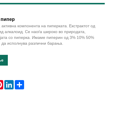
 пипер
 активна компонента на пиперката. Екстрактот од
Live
ид алкалоид. Се наоѓа широко во природата,
ијата со пиперка. Имаме пиперин од 3% 10% 50%
 да исполнува различни барања.
ње
tsApp
Pinterest
LinkedIn
Share