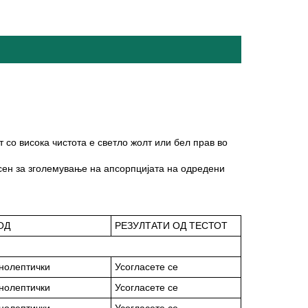
 со висока чистота е светло жолт или бел прав во
ен за зголемување на апсорпцијата на одредени
ОД
РЕЗУЛТАТИ ОД ТЕСТОТ
нолептички
Усогласете се
нолептички
Усогласете се
нолептички
Усогласете се