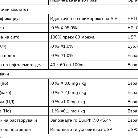
ички квалитет
ификација
Идентичен со примерокот на S.R.
HPT
ин
.0 ‰ ¥ 95,0%
HPLC
а на сито
100% преку 80 мрежа
USP 
КФ)
.0 ‰ ¤1.0%
Еур.7
ен пепел
.0 ‰ ¤1.0%
Евра
а на најголемиот дел
40 ~ 60 g / 100mL
Евра
вачи
(пб)
.0 ‰ ¤ 3,0 mg / kg
Евра
(како)
.0 ‰ ¤ 2,0 mg / kg
Евра
ум (ЦД)
.0 ‰ ¤1.0 mg / kg
Евра
 (Hg)
.1 ‰ ¤0,1 mg / kg
Евра
к на растворувачи
Запознајте го Eur.Ph.7.0 <5.4>
Евра
к од пестициди
Исполнете ги условите за USP
USP3