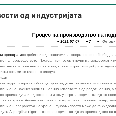
ости од индустријата
Процес на производство на под
●
2021-07-07
●
7
●
Остави
ки препарати
се добиени од организми и генерално се побезбедни 
те на производството. Постојат три големи групи на микроорганиз
тозни габи, квасеци и бактерии, главно користејќи добри воздушни
иски ензими се како што следува:
лази
та хидролизира скроб за да произведе тестенини малто-олигосаха
ација на Bacillus subtilis и Bacillus licheniformis од родот Bacillu
ј се произведува и од потопени и полу-цврсти ферментација со соеви
тка на храна. Амилазата главно се користи за правење шеќер, зат
ација и преработка на храна. Глукоамилазата може да го хидролизи
дува Aspergillus niger потопена ферментација за производство на 