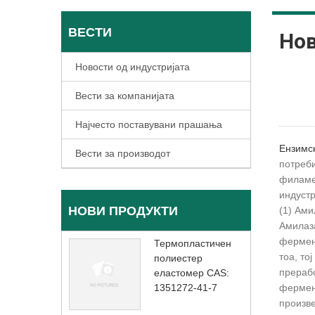
ВЕСТИ
Нов
Новости од индустријата
Вести за компанијата
Најчесто поставувани прашања
Ензимс
Вести за производот
потреби
филамен
индустр
НОВИ ПРОДУКТИ
(1) Ами
Амилаза
фермент
Термопластичен
тоа, то
полиестер
прерабо
еластомер CAS:
1351272-41-7
фермент
произве