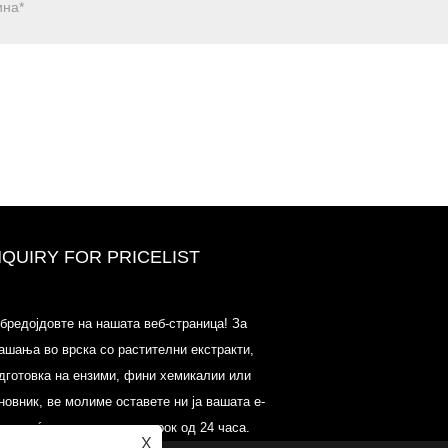
NQUIRY FOR PRICELIST
2020-ЦПХИ Европа, Милано од 
бредојдовте на нашата веб-страница! За
15 октомври, Бут18Л33
ашања во врска со растителни екстракти,
2021/03/30
дготовка на ензими, фини хемикалии или
Ние ги развиваме, пласираме и дистрибуираме осно
новник, ве молиме оставете ни ја вашата е-
состојки и производи за нутриционистички производ
додатоци и функционална индустрија за храна и пи
шта и ќе контактираме во рок од 24 часа.
X
од примарните производствени капацитети со седи