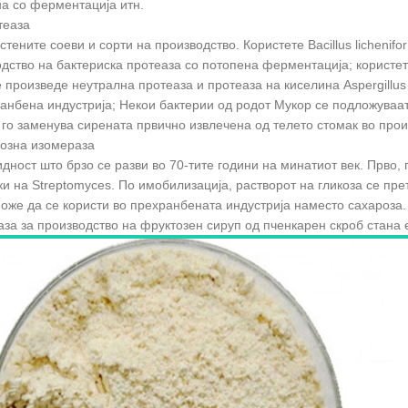
а со ферментација итн.
теаза
тените соеви и сорти на производство. Користете Bacillus licheniformis
дство на бактериска протеаза со потопена ферментација; користет
е произведе неутрална протеаза и протеаза на киселина Aspergillus
анбена индустрија; Некои бактерии од родот Мукор се подложуваа
ј го заменува сирената првично извлечена од телето стомак во про
козна изомераза
дност што брзо се разви во 70-тите години на минатиот век. Прво
ки на Streptomyces. По имобилизација, растворот на гликоза се пре
оже да се користи во прехранбената индустрија наместо сахароза.
за за производство на фруктозен сируп од пченкарен скроб стана 