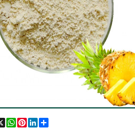
cebook
X
WhatsApp
Pinterest
LinkedIn
Share