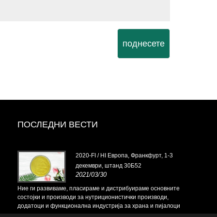
поднесете
ПОСЛЕДНИ ВЕСТИ
13 до
2020-FI / HI Европа, Франкфурт, 1-3
декември, штанд 30Б52
2021/03/30
вните
Ние ги развиваме, пласираме и дистрибуираме основните
Ние ги разв
и,
состојки и производи за нутриционистички производи,
состојки и 
јалоци
додатоци и функционална индустрија за храна и пијалоци
додатоци и 
ште во
од примарните производствени капацитети со седиште во
од примарни