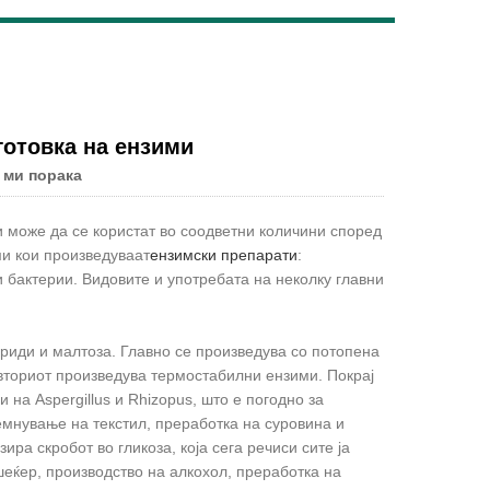
Live
готовка на ензими
 ми порака
и може да се користат во соодветни количини според
ми кои произведуваат
ензимски препарати
:
 бактерии. Видовите и употребата на неколку главни
риди и малтоза. Главно се произведува со потопена
s, а вториот произведува термостабилни ензими. Покрај
 на Aspergillus и Rhizopus, што е погодно за
емнување на текстил, преработка на суровина и
ра скробот во гликоза, која сега речиси сите ја
шеќер, производство на алкохол, преработка на