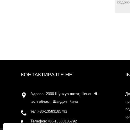
КОНТАКТИРАЈТЕ НЕ
I
Адреса: 2000 Шунхуа патот, Џинан Hi-
До
tech област, Шандонг Кина
пр
по
тел:
+86-13583185792
це
Телефон:
+86-13583185792
по