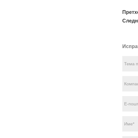
Претх
Следн
Испра