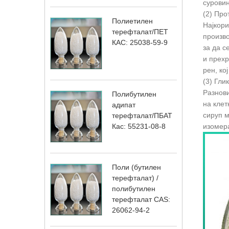
суровин
(2) Про
Полиетилен
Најкорис
терефталат/ПЕТ
произво
КАС: 25038-59-9
за да с
и прехр
рен, ко
(3) Гли
Разнови
Полибутилен
на клет
адипат
сируп м
терефталат/ПБАТ
Кас: 55231-08-8
изомера
Поли (бутилен
терефталат) /
полибутилен
терефталат CAS:
26062-94-2