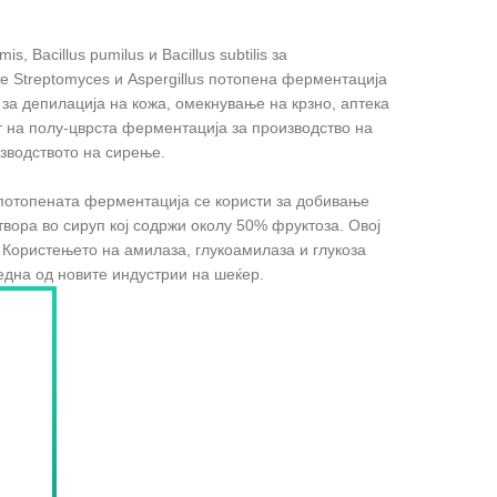
, Bacillus pumilus и Bacillus subtilis за
е Streptomyces и Aspergillus потопена ферментација
 за депилација на кожа, омекнување на крзно, аптека
т на полу-цврста ферментација за производство на
изводството на сирење.
, потопената ферментација се користи за добивање
твора во сируп кој содржи околу 50% фруктоза. Овој
 Користењето на амилаза, глукоамилаза и глукоза
една од новите индустрии на шеќер.