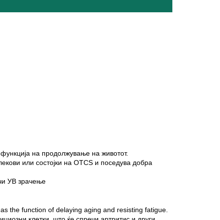
о функција на продолжување на животот.
 лекови или состојки на OTCS и поседува добра
ечи УВ зрачење
s the function of delaying aging and resisting fatigue.
циозни клетки, што ќе спречи артритис и други