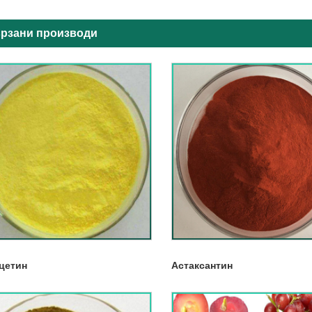
рзани производи
цетин
Астаксантин