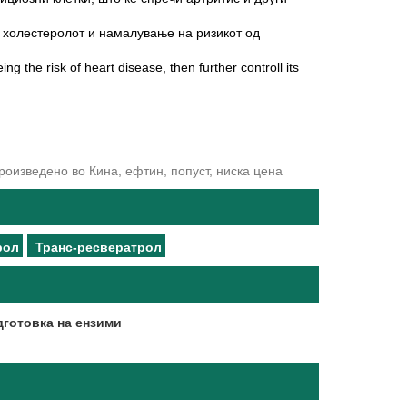
а холестеролот и намалување на ризикот од
ng the risk of heart disease, then further controll its
роизведено во Кина, ефтин, попуст, ниска цена
рол
Транс-ресвератрол
готовка на ензими