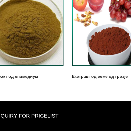
ракт од епимедиум
Екстракт од семе од грозје
NQUIRY FOR PRICELIST