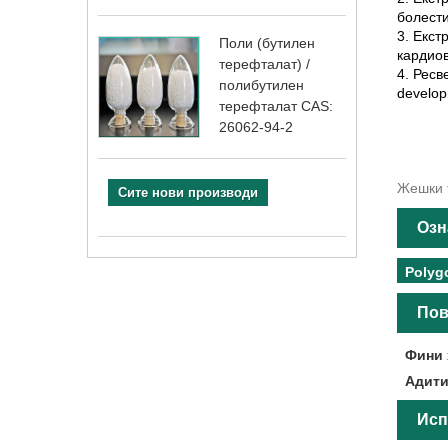
болести
3. Екст
Поли (бутилен
кардио
терефталат) /
4. Ресве
полибутилен
develop
терефталат CAS:
26062-94-2
Жешки т
Сите нови производи
Озн
Polyg
Пов
Фини 
Адити
Исп