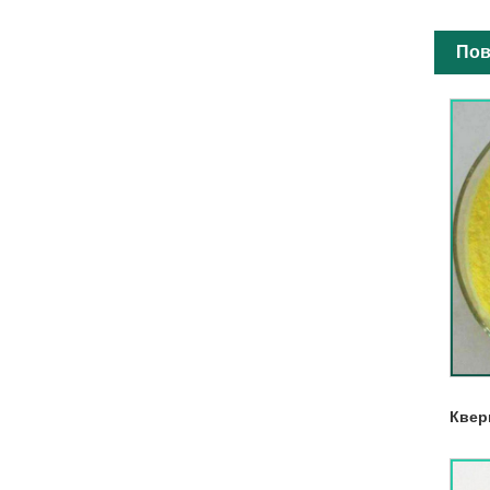
Пов
Квер