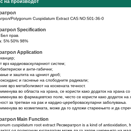
с на производот
ратрол
трол/Polygonum Cuspidatum Extract CAS NO:501-36-0
атрол Specification
 Бел прав.
а: 5% 50% 98%
ратрол Application
-канцер;
т врз кардиоваскуларниот систем;
-бактериски и анти-габични;
вање и заштита на црниот дроб;
-оксиданс и гаснење на слободните радикали;
ание врз метаболизмот на коскената течност.
рименува во областа на храна, се користи како додаток на храна с
рименува во фармацевтско поле, често се користи како додаток на
ост за третман на рак и кардио-цереброваскуларни заболувања.
рименува во козметиката, може да го одложи стареењето и да спр
ратрол Main Function
onum cuspidatum root extract Ресвератрол is a kind of antioxidation, ha
рактот од полигонум куспидатум може да го запре ширењето на мали