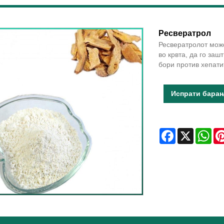
Ресвератрол
Ресвератролот може
во крвта, да го заш
бори против хепати
Испрати бара
Facebook
X
Wha