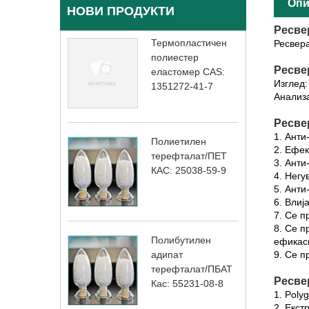
Опи
НОВИ ПРОДУКТИ
Ресве
Термопластичен
Ресвера
полиестер
Ресвер
еластомер CAS:
Изглед:
1351272-41-7
Анализ
Ресве
1. Анти
Полиетилен
2. Ефек
терефталат/ПЕТ
3. Анти
КАС: 25038-59-9
4. Негу
5. Анти
6. Влиј
7. Се п
8. Се п
Полибутилен
ефикасн
9. Се п
адипат
терефталат/ПБАТ
Ресве
Кас: 55231-08-8
1. Polyg
2. Екст