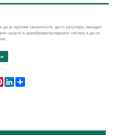
 да ја одложи сенилноста, да го регулира липидот
Live
тити срцето и цереброваскуларниот систем и да се
тис.
ње
tsApp
Pinterest
LinkedIn
Share