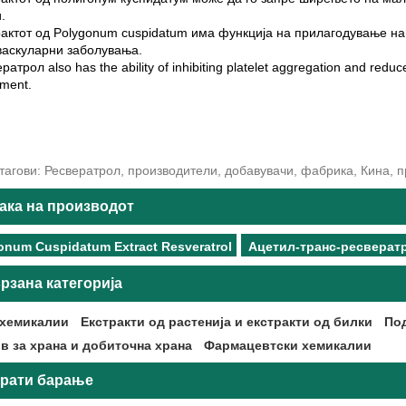
.
рактот од Polygonum cuspidatum има функција на прилагодување н
васкуларни заболувања.
ратрол also has the ability of inhibiting platelet aggregation and reducei
ment.
агови: Ресвератрол, производители, добавувачи, фабрика, Кина, п
ака на производот
onum Cuspidatum Extract Resveratrol
Ацетил-транс-ресверат
рзана категорија
хемикалии
Екстракти од растенија и екстракти од билки
Под
в за храна и добиточна храна
Фармацевтски хемикалии
рати барање