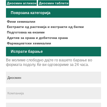
Диосмин агликон
Диосмин таблети
Поврзана категорија
Фини хемикалии
Екстракти од растенија и екстракти од билки
Подготовка на ензими
Адитив за храна и добиточна храна
Фармацевтски хемикалии
Испрати барање
Ве молиме слободно дајте го вашето барање во
формата подолу. Ќе ви одговориме за 24 часа.