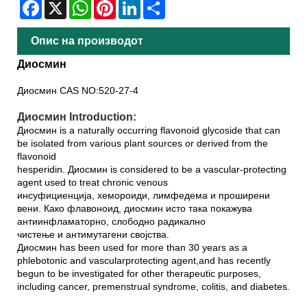
Facebook
X
WhatsApp
Pinterest
LinkedIn
Share
Опис на производот
Диосмин
Диосмин CAS NO:520-27-4
Диосмин Introduction:
Диосмин is a naturally occurring flavonoid glycoside that can
be isolated from various plant sources or derived from the
flavonoid
hesperidin. Диосмин is considered to be a vascular-protecting
agent used to treat chronic venous
инсуфициенција, хемороиди, лимфедема и проширени
вени. Како флавоноид, диосмин исто така покажува
антиинфламаторно, слободно радикално
чистење и антимутагени својства.
Диосмин has been used for more than 30 years as a
phlebotonic and vascularprotecting agent,and has recently
begun to be investigated for other therapeutic purposes,
including cancer, premenstrual syndrome, colitis, and diabetes.