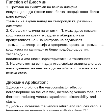
Function of Диосмин
1. Третман на симптоми на венска лимфна
инсуфициенција (тешки нозе, болка, непријатност, болка
рано наутро) -
третман на акутен напад на хемороиди кај различни
симптоми.
2. Со ефекти слични на витамин П, може да се намали
кршливоста на крвните садови и абнормалната
пропустливост, но и за контрола на адјувансот
третман на хипертензија и артериосклероза, за третман на
кршливост на капиларите беше подобар од рутин,
хесперидин и
посилен и има ниски карактеристики на токсичност.
3. На системот за вени да ја игра својата активна улога во
намалувањето на венската дисензибилност и зоната на
венска стаза.
Диосмин Application:
1.Диосмин prolongs the vasoconstrictor effect of
norepinephrine on the vein wall, increasing venous tone, and
therefore reducing venous capacitance, distensibility, and
stasis.
2.Диосмин increases the venous return and reduces venous
hyperpressure present in patients suffering from CVI.