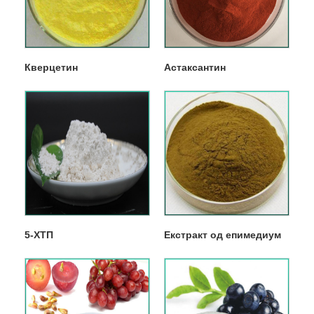
Кверцетин
Астаксантин
5-ХТП
Екстракт од епимедиум