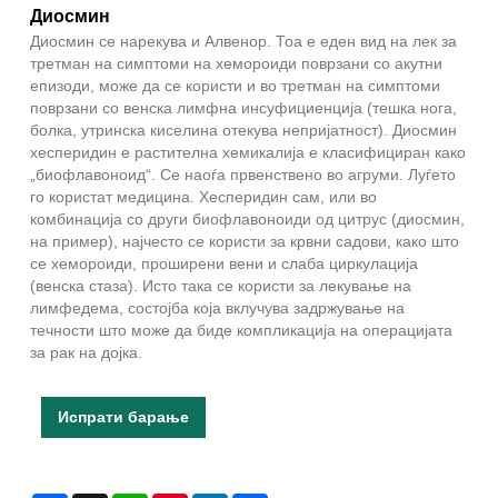
Диосмин
Диосмин се нарекува и Алвенор. Тоа е еден вид на лек за
третман на симптоми на хемороиди поврзани со акутни
епизоди, може да се користи и во третман на симптоми
поврзани со венска лимфна инсуфициенција (тешка нога,
болка, утринска киселина отекува непријатност). Диосмин
хесперидин е растителна хемикалија е класифициран како
„биофлавоноид“. Се наоѓа првенствено во агруми. Луѓето
го користат медицина. Хесперидин сам, или во
комбинација со други биофлавоноиди од цитрус (диосмин,
на пример), најчесто се користи за крвни садови, како што
се хемороиди, проширени вени и слаба циркулација
(венска стаза). Исто така се користи за лекување на
лимфедема, состојба која вклучува задржување на
течности што може да биде компликација на операцијата
за рак на дојка.
Испрати барање