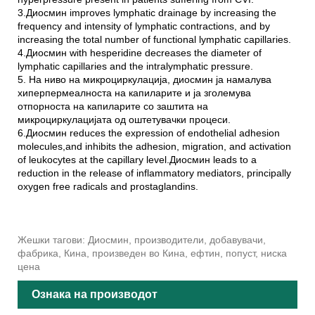
3.Диосмин improves lymphatic drainage by increasing the
frequency and intensity of lymphatic contractions, and by
increasing the total number of functional lymphatic capillaries.
4.Диосмин with hesperidine decreases the diameter of
lymphatic capillaries and the intralymphatic pressure.
5. На ниво на микроциркулација, диосмин ја намалува
хиперпермеалноста на капиларите и ја зголемува
отпорноста на капиларите со заштита на
микроциркулацијата од оштетувачки процеси.
6.Диосмин reduces the expression of endothelial adhesion
molecules,and inhibits the adhesion, migration, and activation
of leukocytes at the capillary level.Диосмин leads to a
reduction in the release of inflammatory mediators, principally
oxygen free radicals and prostaglandins.
Жешки тагови: Диосмин, производители, добавувачи,
фабрика, Кина, произведен во Кина, ефтин, попуст, ниска
цена
Ознака на производот