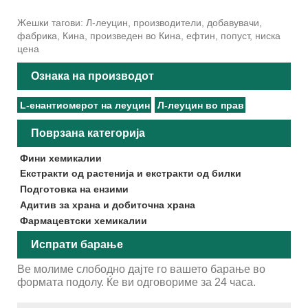
Жешки тагови: Л-леуцин, производители, добавувачи,
фабрика, Кина, произведен во Кина, ефтин, попуст, ниска
цена
Ознака на производот
L-енантиомерот на леуцин
Л-леуцин во прав
Поврзана категорија
Фини хемикалии
Екстракти од растенија и екстракти од билки
Подготовка на ензими
Адитив за храна и добиточна храна
Фармацевтски хемикалии
Испрати барање
Ве молиме слободно дајте го вашето барање во
формата подолу. Ќе ви одговориме за 24 часа.