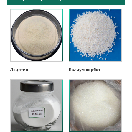
Лецитин
Калиум сорбат