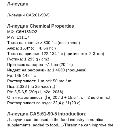
Л-леуцин
Л-леуцин CAS:61-90-5
Л-леуцин Chemical Properties
МФ: C6H13NO2
MW: 131,17
Точка на топење:> 300 ° c (осветлено)
Алфа: 15,4º (c = 4, 6n hcl)
Точка на вриење: 122-134 ° c (притиснете: 2-3 тор)
Густина: 1.293 g / cm3
Притисок на пареа: <1 hpa (20 ° c)
Индекс на рефракција: 1,4630 (проценка)
Fp: 145-148 ° c
Растворливост: 1 m hcl: 50 mg / ml
Пка: 2.328 (на 25 часот „)
Ph: 5,5-6,5 (20g / l, h2o, 20ââ)
Оптичка активност: [Î ±] 20 / d + 15,5 °, c = 2 во 6 m hcl
Растворливост во вода: 22,4 g / l (20 c)
Л-леуцин CAS:61-90-5 Introduction:
Л-леуцин can be used in the food industry in nutrition
supplements, added to food, L-Threonine can improve the