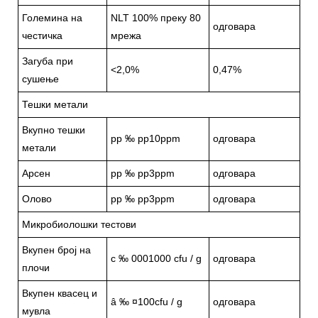
Големина на
NLT 100% преку 80
одговара
честичка
мрежа
Загуба при
<2,0%
0,47%
сушење
Тешки метали
Вкупно тешки
pp ‰ pp10ppm
одговара
метали
Арсен
pp ‰ pp3ppm
одговара
Олово
pp ‰ pp3ppm
одговара
Микробиолошки тестови
Вкупен број на
c ‰ 0001000 cfu / g
одговара
плочи
Вкупен квасец и
â ‰ ¤100cfu / g
одговара
мувла