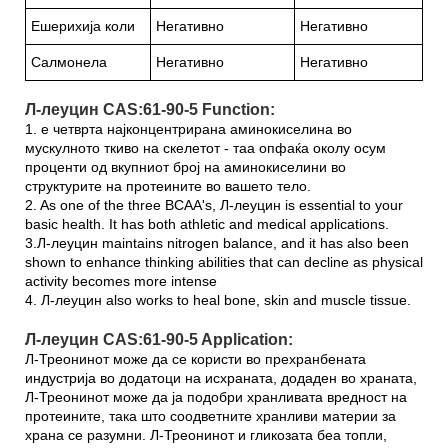
Ешерихија коли
Негативно
Негативно
Салмонела
Негативно
Негативно
Л-леуцин CAS:61-90-5 Function:
1. е четврта најконцентрирана аминокиселина во
мускулното ткиво на скелетот - таа опфаќа околу осум
проценти од вкупниот број на аминокиселини во
структурите на протеините во вашето тело.
2. As one of the three BCAA's, Л-леуцин is essential to your
basic health. It has both athletic and medical applications.
3.Л-леуцин maintains nitrogen balance, and it has also been
shown to enhance thinking abilities that can decline as physical
activity becomes more intense
4. Л-леуцин also works to heal bone, skin and muscle tissue.
Л-леуцин CAS:61-90-5 Application:
Л-Треонинот може да се користи во прехранбената
индустрија во додатоци на исхраната, додаден во храната,
Л-Треонинот може да ја подобри хранливата вредност на
протеините, така што соодветните хранливи материи за
храна се разумни. Л-Треонинот и гликозата беа топли,