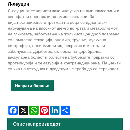
Л-леуцин
Л-леуцинот се користи како инфузија на аминокиселини и
сеопфатни препарати на аминокиселини. За
дијагностицирање и третман на деца со идиопатски
нарушувања на високиот шеќер во крвта и метаболизмот
на гликозата, заболување на жолчниот црн дроб поврзано
со намалена секреција, анемија, труење, мускулна
дистрофија, полиомиелитис, невритис и ментални
заболувања. Дијабетес, склероза на церебрална
васкуларна болест и болести на бубрезите поврзани со
протеинурија и хематурија е контраиндицирана. Пациенти
со чир на желудник и дуоденум не треба да се сервираат.
Испрати барање
Facebook
X
WhatsApp
Pinterest
LinkedIn
Share
Опис на производот