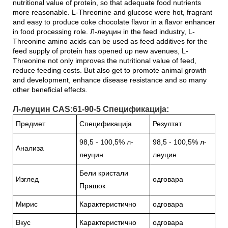
nutritional value of protein, so that adequate food nutrients
more reasonable. L-Threonine and glucose were hot, fragrant
and easy to produce coke chocolate flavor in a flavor enhancer
in food processing role. Л-леуцин in the feed industry, L-
Threonine amino acids can be used as feed additives for the
feed supply of protein has opened up new avenues, L-
Threonine not only improves the nutritional value of feed,
reduce feeding costs. But also get to promote animal growth
and development, enhance disease resistance and so many
other beneficial effects.
Л-леуцин CAS:61-90-5 Спецификација:
Предмет
Спецификација
Резултат
98,5 - 100,5% л-
98,5 - 100,5% л-
Анализа
леуцин
леуцин
Бели кристали
Изглед
одговара
Прашок
Мирис
Карактеристично
одговара
Вкус
Карактеристично
одговара