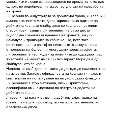
миризливи и лесни за производство на арома на чоколадо
од кокс во подобрувач на вкусот во улогата на преработка
на храна.
Л-Треонин во индустријата за добиточна храна, Л-Треонин
аминокиселините може да се користат како адитиви за
добиточна храна за снабдување со храна со протеини
отвори нови патишта, Л-Треонинот не само што ја
подобрува хранливата вредност на храната, туку ги
намалува и трошоците за хранење. Но, исто така,
поттикнете раст и развој на животните, зајакнување на
отпорноста на болести и многу други корисни ефекти.
Л-Треонинот е неопходен за животните да одржуваат раст,
животните не можат да се синтетизираат. Мора да е од
снабдувањето со храна.
Недостаток на Л-треонин може да доведе до намален внес
на животни. Застојот, ефикасноста на храната ги намали
симптомите на потиснување на имунолошката функција.
Л-Треонинот е втор метионин, лизин, триптофан,
есенцијални аминокиселини по четвртиот додаток на
добиточна храна,
Л-треонин за раст и развој на добиток, зајакнување на
гоење, лактација, производство на јајца беа значително
олеснувачка улога.