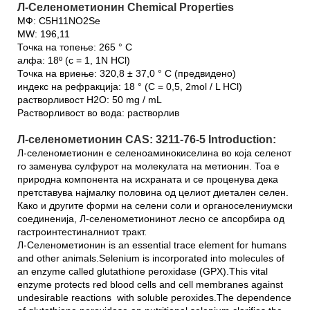
Л-Селенометионин Chemical Properties
МФ: C5H11NO2Se
MW: 196,11
Точка на топење: 265 ° C
алфа: 18º (c = 1, 1N HCl)
Точка на вриење: 320,8 ± 37,0 ° C (предвидено)
индекс на рефракција: 18 ° (C = 0,5, 2mol / L HCl)
растворливост H2O: 50 mg / mL
Растворливост во вода: растворлив
Л-селенометионин CAS: 3211-76-5 Introduction:
Л-селенометионин е селеноаминокиселина во која селенот
го заменува сулфурот на молекулата на метионин. Тоа е
природна компонента на исхраната и се проценува дека
претставува најмалку половина од целиот диетален селен.
Како и другите форми на селени соли и органоселениумски
соединенија, Л-селенометионинот лесно се апсорбира од
гастроинтестиналниот тракт.
Л-Селенометионин is an essential trace element for humans
and other animals.Selenium is incorporated into molecules of
an enzyme called glutathione peroxidase (GPX).This vital
enzyme protects red blood cells and cell membranes against
undesirable reactions with soluble peroxides.The dependence