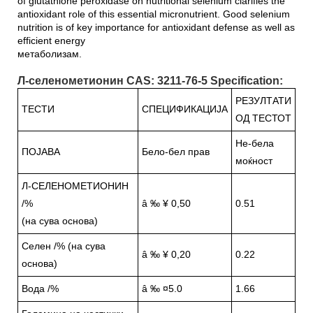
of glutathione peroxidase on nutritional selenium clarifies the
antioxidant role of this essential micronutrient. Good selenium
nutrition is of key importance for antioxidant defense as well as
efficient energy
метаболизам.
Л-селенометионин CAS: 3211-76-5 Specification:
РЕЗУЛТАТИ
ТЕСТИ
СПЕЦИФИКАЦИЈА
ОД ТЕСТОТ
Не-бела
ПОЈАВА
Бело-бел прав
моќност
Л-СЕЛЕНОМЕТИОНИН
/%
â ‰ ¥ 0,50
0.51
(на сува основа)
Селен /% (на сува
â ‰ ¥ 0,20
0.22
основа)
Вода /%
â ‰ ¤5.0
1.66