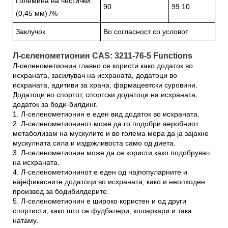
Големина на честички
90
99.10
(0,45 мм) /%
Заклучок
Во согласност со условот
Л-селенометионин CAS: 3211-76-5 Functions
Л-селенометионин главно се користи како додаток во
исхраната, засилувач на исхраната, додатоци во
исхраната, адитиви за храна, фармацевтски суровини.
Додатоци во спортот, спортски додатоци на исхраната,
додаток за боди-билдинг.
1. Л-селенометионин е еден вид додаток во исхраната.
2. Л-селенометионинот може да го подобри аеробниот
метаболизам на мускулите и во голема мера да ја зајакне
мускулната сила и издржливоста само од диета.
3. Л-селенометионин може да се користи како подобрувач
на исхраната.
4. Л-селенометионинот е еден од најпопуларните и
најефикасните додатоци во исхраната, како и неопходен
производ за бодибилдерите.
5. Л-селенометионин е широко користен и од други
спортисти, како што се фудбалери, кошаркари и така
натаму.