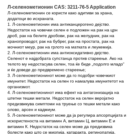
Л-селенометионин CAS: 3211-76-5 Application
Л-селенометионин се користи како адитиви за храна,
додатоци во исхраната.
1. Л-селенометионин има антиканцерогено дејство.
Недостаток на човечки селен е подложен на рак на црн
дроб, рак на белите дробови, рак на желудник, рак на
хранопроводот, рак на бубрег, рак на простата, рак на
мочниот меур, рак на грлото на матката и леукемија.
2. Л-селенометионин има антиоксидативно дејство.
Селенот е најдобрата супстанца против стареење. Ако на
телото му недостасува селен, тоа ќе биде „подолго младо“
и ќе доведе до предвремено стареење;
3. Л-селенометионинот може да го подобри човечкиот
имунитет. Недостаток на селен го намалува имунитетот на
организмот.
4. Л-селенометионинот има ефект на антагонизација на
штетни тешки метали. Недостаток на селен веројатно
предизвикува симптоми на труење со тешки метали како
олово, арсен и кадмиум.
5. Л-селенометионинот може да ја регулира апсорпцијата и
искористеноста на витамин А, витамин Ц, витамин Е и
витамин К. Недостаток на селен може да предизвика
болести како што се миопија, катаракта, ретинопатија,