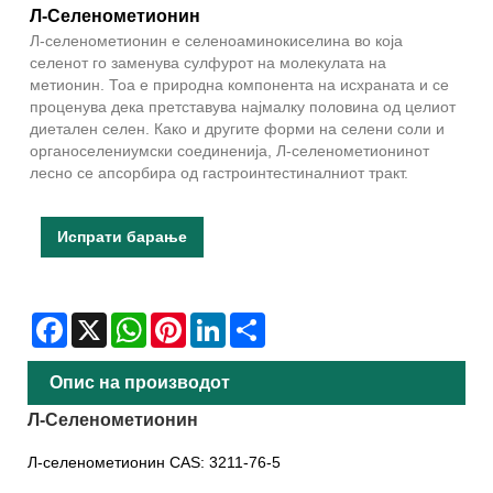
Л-Селенометионин
Л-селенометионин е селеноаминокиселина во која
селенот го заменува сулфурот на молекулата на
метионин. Тоа е природна компонента на исхраната и се
проценува дека претставува најмалку половина од целиот
диетален селен. Како и другите форми на селени соли и
органоселениумски соединенија, Л-селенометионинот
лесно се апсорбира од гастроинтестиналниот тракт.
Испрати барање
Facebook
X
WhatsApp
Pinterest
LinkedIn
Share
Опис на производот
Л-Селенометионин
Л-селенометионин CAS: 3211-76-5