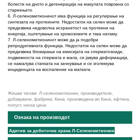
болести на дното и дегенерација на макулата поврзана со
стареењето.
6. Л-селенометионинот има функција на регулирање на
синтезата на протеините. Недостаток на селен може да
предизвика недоволна исхранетост на протеини на
енергија, оштетување на хромозомите и така натаму.
7. Л-селенометионинот може да ја подобри
репродуктивната функција. Недостаток на селен може да
предизвика блокирање на емисијата на сперматозоиди,
подвижноста на спермата е мала, се јавува деформација,
се намалува стапката на зачнување и се зголемува
инциденцата на воспаление на матката.
Жешки тагови: Л-селенометионин, производители,
добавувачи, фабрика, Кина, произведена во Кина, ефтина,
попуст, ниска цена
Ознака на производот
Адитив за добиточна храна Л-Селенометионин