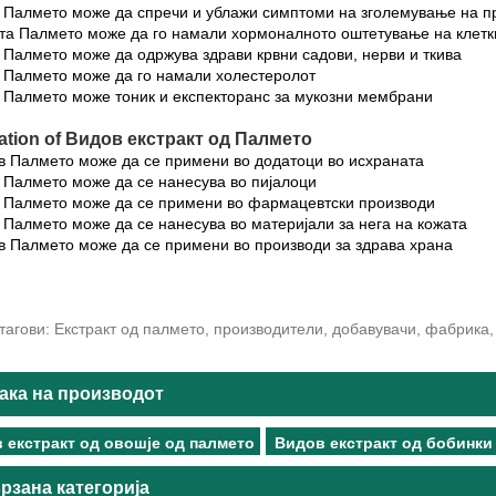
 Палмето може да спречи и ублажи симптоми на зголемување на п
та Палмето може да го намали хормоналното оштетување на клетк
 Палмето може да одржува здрави крвни садови, нерви и ткива
а Палмето може да го намали холестеролот
 Палмето може тоник и експекторанс за мукозни мембрани
ation of Видов екстракт од Палмето
в Палмето може да се примени во додатоци во исхраната
 Палмето може да се нанесува во пијалоци
а Палмето може да се примени во фармацевтски производи
 Палмето може да се нанесува во материјали за нега на кожата
в Палмето може да се примени во производи за здрава храна
агови: Екстракт од палмето, производители, добавувачи, фабрика, 
ака на производот
 екстракт од овошје од палмето
Видов екстракт од бобинки
рзана категорија