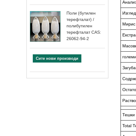
Анали
Изглед
Поли (бутилен
терефталат) /
Мирис 
полибутилен
терефталат CAS:
Екстра
26062-94-2
Масовн
големи
Сите нови производи
Загуб
Содрж
Остато
Раство
Тешки
Total 