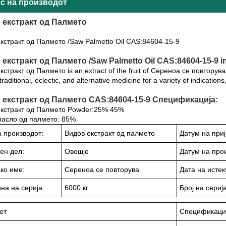
с на производот
 екстракт од Палмето
кстракт од Палмето /Saw Palmetto Oil CAS:84604-15-9
екстракт од Палмето /Saw Palmetto Oil CAS:84604-15-9 in
стракт од Палмето is an extract of the fruit of Сереноа се повторува. It
traditional, eclectic, and alternative medicine for a variety of indicatio
 екстракт од Палмето CAS:84604-15-9 Спецификација:
екстракт од Палмето Powder:25% 45%
масло од палмето: 85%
 производот:
Видов екстракт од палмето
Датум на при
ен дел:
Овошје
Датум на про
ко име:
Сереноа се повторува
Дата на исте
на на серија:
6000 кг
Број на серија
ет
Спецификаци