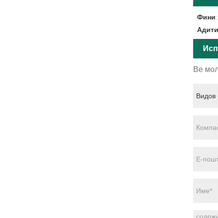
Фини 
Адити
Исп
Ве мол