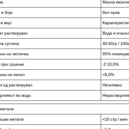
за
Масна кисел
 и боја
бел прав
и вкус
Карактеристи
кт растворувач
Вода и етано
а густина
40-60гр / 100
на на честичка
95% поминув
а при сушење
.0 10,0%
ина на пепел
<8,0%
к од растворувач
Негативно
рливост во вода
Нерастворли
 метали
Тешки метали
<10 стр / мин