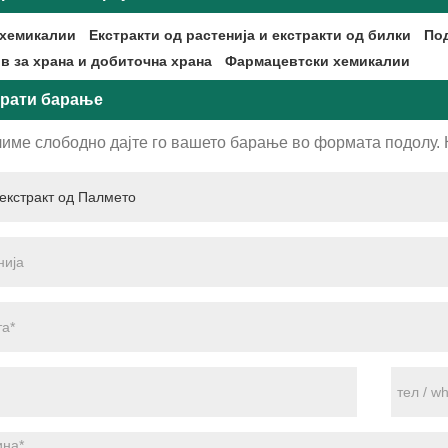
хемикалии
Екстракти од растенија и екстракти од билки
Под
в за храна и добиточна храна
Фармацевтски хемикалии
рати барање
име слободно дајте го вашето барање во формата подолу. Ќ