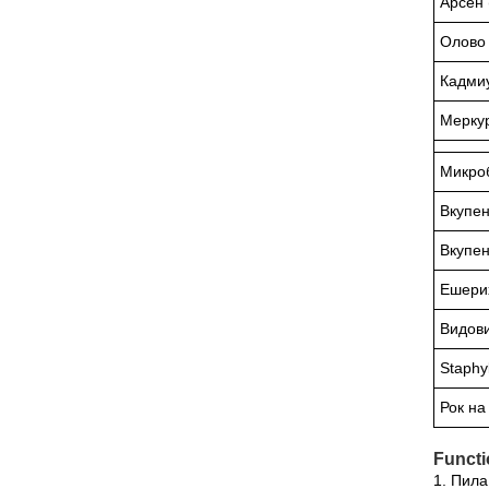
Арсен 
Олово 
Кадми
Мерку
Микро
Вкупен
Вкупен
Ешерих
Видов
Staphy
Рок на
Functi
1. Пила