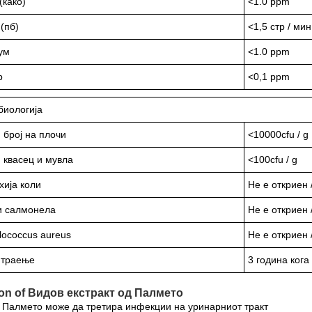
(како)
<1.0 ppm
(пб)
<1,5 стр / мин
ум
<1.0 ppm
р
<0,1 ppm
биологија
 број на плочи
<10000cfu / g
 квасец и мувла
<100cfu / g
ија коли
Не е откриен 
и салмонела
Не е откриен 
lococcus aureus
Не е откриен 
 траење
3 година кога
on of Видов екстракт од Палмето
 Палмето може да третира инфекции на уринарниот тракт