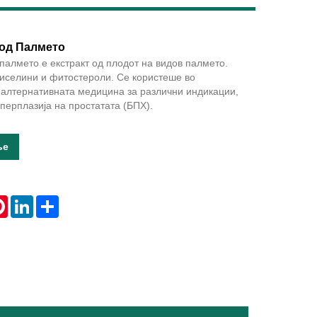
 од Палмето
 палмето е екстракт од плодот на видов палмето.
Live
киселини и фитостероли. Се користеше во
 алтернативната медицина за различни индикации,
перплазија на простатата (БПХ).
ње
tsApp
Pinterest
LinkedIn
Share