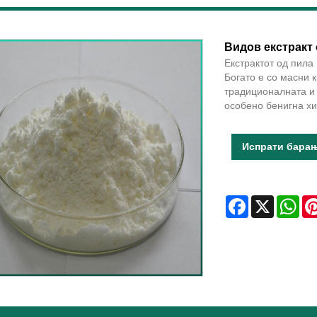
Видов екстракт
Екстрактот од пила
Богато е со масни 
традиционалната и
особено бенигна хи
Испрати бара
Facebook
X
Wha