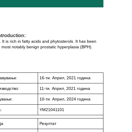
troduction:
 is rich in fatty acids and phytosterols. It has been
ns, most notably benign prostatic hyperplasia (BPH).
јавување:
16-ти. Април, 2021 година
изводство:
11-ти. Април, 2021 година
кување:
10-ти. Април, 2024 година
:
YM21041101
ја
Резултат