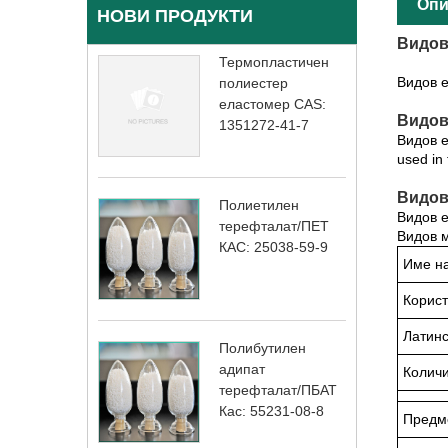
Опи
НОВИ ПРОДУКТИ
Видов
Термопластичен
Видов е
полиестер
еластомер CAS:
Видов 
1351272-41-7
Видов ек
used in 
Видов
Полиетилен
Видов 
терефталат/ПЕТ
Видов 
КАС: 25038-59-9
Име на
Корист
Латинс
Полибутилен
адипат
Количи
терефталат/ПБАТ
Кас: 55231-08-8
Предм