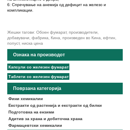
6: Спречување на анемија од дефицит на железо и
компликации.
Жешки тагови: Обоен фумарат, производители,
добавувачи, фабрика, Кина, произведен во Кина, ефтин,
попуст, ниска цена
Ознака на производот
Капсули со железен фумарат
Таблети со железен фумарат
Поврзана категорија
Фини хемикалии
Екстракти од растенија и екстракти од билки
Подготовка на ензими
Адитив за храна и добиточна храна
Фармацевтски хемикалии