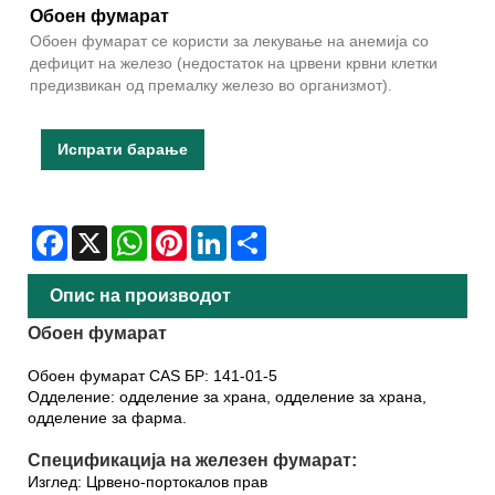
Обоен фумарат
Обоен фумарат се користи за лекување на анемија со
дефицит на железо (недостаток на црвени крвни клетки
предизвикан од премалку железо во организмот).
Испрати барање
Facebook
X
WhatsApp
Pinterest
LinkedIn
Share
Опис на производот
Обоен фумарат
Обоен фумарат CAS БР: 141-01-5
Одделение: одделение за храна, одделение за храна,
одделение за фарма.
Спецификација на железен фумарат:
Изглед: Црвено-портокалов прав