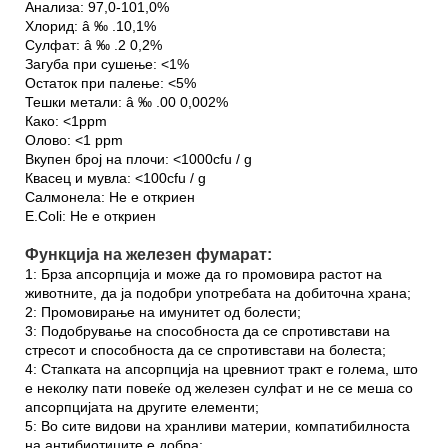
Анализа: 97,0-101,0%
Хлорид: â ‰ .10,1%
Сулфат: â ‰ .2 0,2%
Загуба при сушење: <1%
Остаток при палење: <5%
Тешки метали: â ‰ .00 0,002%
Како: <1ppm
Олово: <1 ppm
Вкупен број на плочи: <1000cfu / g
Квасец и мувла: <100cfu / g
Салмонела: Не е откриен
E.Coli: Не е откриен
Функција на железен фумарат:
1: Брза апсорпција и може да го промовира растот на
животните, да ја подобри употребата на добиточна храна;
2: Промовирање на имунитет од болести;
3: Подобрување на способноста да се спротивстави на
стресот и способноста да се спротивстави на болеста;
4: Стапката на апсорпција на цревниот тракт е голема, што
е неколку пати повеќе од железен сулфат и не се меша со
апсорпцијата на другите елементи;
5: Во сите видови на хранливи материи, компатибилноста
на антибиотиците е добра;