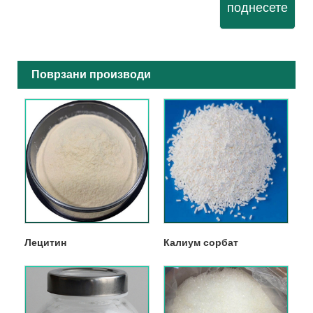
поднесете
Поврзани производи
Лецитин
Калиум сорбат