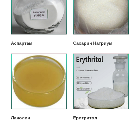
Аспартам
Сахарин Натриум
Ланолин
Еритритол