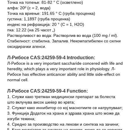
Точка на топење: 81-82 ° C (осветлено)
алфа: 20º (c = 2, вода)
Точка на вриење: 191.65 ° C (груба проценка)
густина: 1,1897 (груба проценка)
индекс на рефракција: 20 ° (C = 1, H2O)
пка: 12.22 (на 25 часот „)
Растворливост во вода: Растворлив во вода (100 mg / ml).
Стабилност: стабилна. Запалив. Некомпатибилен со силни
оксидирачки агенси.
Л-Рибосе CAS:24259-59-4 Introduction:
Л-Рибосе is a very important saccharide concered with life and
heredity, which plays a very important role in physiology. Л-
Рибосе has effective anticancer ability and little side-effect on
normal cell.
Л-Рибосе CAS:24259-59-4 Function:
1. Служи како третман медицински препарат за болеста
што вклучува висок шеќер во крвта;
2. Служат како инхибитор со кој маснотиите се натрупуваат;
3. Функција Додаток на храна и здрава храна што може да
изгуби тежина;
4. Средно за производство на лекови и синтеза на зачини;
5. Како медијатор за синтеза на лекови, може да се користи