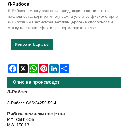
Л-Рибосе
Л-Рибоза е многу важен сахарид, скриен со животот и
наследноста, кој игра многу важна улога во физиологијата.
Л-Рибоза има ефикасна антиканцерогена способност и
малку несакани ефекти врз нормалните клетки.
Испрати барање
Facebook
X
WhatsApp
Pinterest
LinkedIn
Share
Опис на производот
Л-Рибосе
Л-Рибосе CAS:24259-59-4
Рибоза хемиски својства
МФ: C5H10O5
MW: 150,13