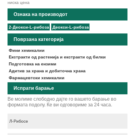
ниска цена
Ознака на производот
2-Деокси-L-рибоза
Деокси-L-рибоза
Поврзана категорија
Фини хемикалии
Екстракти од растенија и екстракти од билки
Подготовка на ензими
Адитив за храна и добиточна храна
Фармацевтски хемикалии
Испрати барање
Ве молиме слободно дајте го вашето барање во
формата подолу. Ќе ви одговориме за 24 часа.