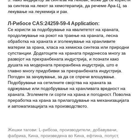
за синтеза на лекот за хемотерапија, да речеме Ара-Ц, за
лекување на леукемија и рак.
Л-Рибосе CAS:24259-59-4 Application:
Се користи за подобрување на квалитетот на храната,
продолжување на рокот на траење на храната, лесна
обработка на храната и зголемување на хранливите
материи за храна, класа на хемиска синтеза или природни
супстанции. Додатоците на храната придонесоа многу за
развојот на прехранбената индустрија, и познати како
душата на модерната прехранбена индустрија, што е
главно многу придобивки за прехранбената индустрија.
Погоден за зачувување, за да се спречи влошување.
Подобрување на сетилните својства на храната за
одржување или подобрување на хранливата вредност на
храната. Зголемете ги сорти на храна и погодност. Поволна
преработка на храна за прилагодување на механизацијата
и автоматизацијата на производството.
Жешки тагови: L-рибоза, производители, добавувачи,
фабрика, Кина, произведена во Кина, ефтина, попуст,