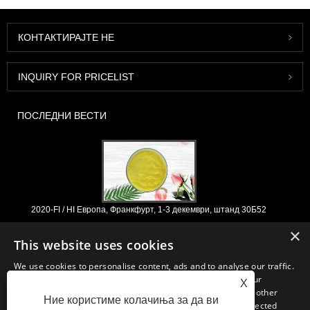
КОНТАКТИРАЈТЕ НЕ
INQUIRY FOR PRICELIST
ПОСЛЕДНИ ВЕСТИ
2020-FI / HI Европа, Франкфурт, 1-3 декември, штанд 30Б52
2021/03/30
×
This website uses cookies
Ние ги развиваме, пласираме и дистрибуираме основните состојки
и производи за нутриционистички производи, додатоци и
We use cookies to personalise content, ads and to analyse our traffic.
функционална индустрија за храна и пијалоци од примарните
We also share information about your use of our site with our
X
производствени капацитети со седиште во Кина, Јапонија и Кореја,
advertising and analytics partners who may combine it with other
каде имаме долгогодишно искуство и сме многу добро етаблирани.
Ние користиме колачиња за да ви
information that you’ve provided to them or that they’ve collected