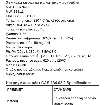
Хемиски својства на натриум аскорбит
МФ: C6H7NaO6
MW: 198,11
EINECS: 205-126-1
Точка на топење: 220 ° C (дек.) (Осветлена)
Алфа: 104º (c = 1, h2o 25ºc)
Точка на вриење: 235 ° c
Густина: 1,66
Индекс на рефракција: 105,5 ° (c = 10, h2o)
Растворливост2o: 50 mg / ml
Мирис: без мирис
Ph: Ph (20g / l, 25â „ƒ): 6,5ï½ž8,0
Оптичка активност: [Î ±] 20 / D + 105 ± 2 °, c = 5% во H2O
Растворливост во вода: 620 g / L (20ºC)
Мерк: 14.830
Стабилност: стабилна. Некомпатибилен со силни
оксидирачки агенси.
Натриум аскорбат CAS:134-03-2 Specification:
ПРЕДМЕТ
СТАНДАРД
Кристален прав од бело до
Изглед
малку жолто