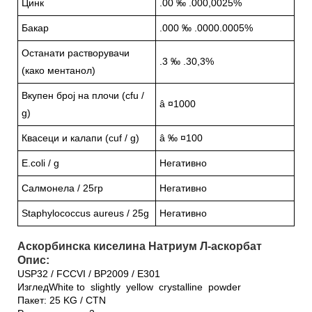
Цинк
.00 ‰ .000,0025%
Бакар
.000 ‰ .0000.0005%
Останати растворувачи
.3 ‰ .30,3%
(како ментанол)
Вкупен број на плочи (cfu /
â ¤1000
g)
Квасеци и калапи (cuf / g)
â ‰ ¤100
E.coli / g
Негативно
Салмонела / 25гр
Негативно
Staphylococcus aureus / 25g
Негативно
Аскорбинска киселина Натриум Л-аскорбат
Опис:
USP32 / FCCVI / BP2009 / E301
ИзгледWhite to slightly yellow crystalline powder
Пакет: 25 KG / CTN