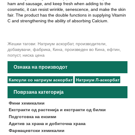
ham and sausage, and keep fresh when adding to the
cosmetic, it can resist wrinkle, senescence, and make the skin
fair. The product has the double functions in supplying Vitamin
C and strengthening the ability of absorbing Calcium.
Жешки тагови: Натриум аскорбат, производители,
добавувачи, фабрика, Кина, произведен во Кина, ефтин,
попуст, ниска цена
Ознака на производот
Капсули со натриум аскорбат
Натриум Л-аскорбат
Поврзана категорија
Фини хемикалии
Екстракти од растенија и екстракти од билки
Подготовка на ензими
Адитив за храна и добиточна храна
Фармацевтски хемикалии