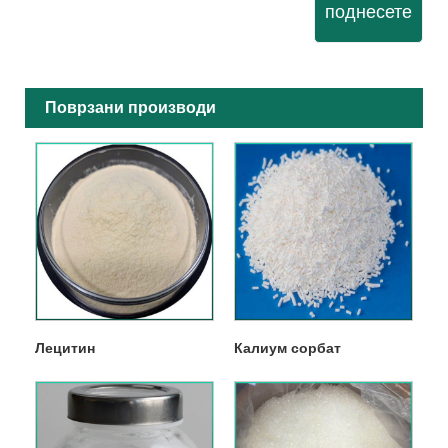
поднесете
Поврзани производи
Лецитин
Калиум сорбат