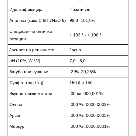
Идентификација
Позитивно
Анализа (како C 6H 7NaO 6)
99,0 -101,0%
Специфична оптичка
+ 103 ° - + 106 °
ротација
Јасност на решението
Јасно
pH (10%, W / V)
7,0 - 8,0
Загуба при сушење
.2 ‰ .20,25%
Сулфат (mg / kg)
150 â ¤ 150
Вкупно тешки метали
.00 ‰ .000,001%
Олово
.000 ‰ .0000.0002%
Арсен
.000 ‰ .0000.0003%
Меркур
.000 ‰ .0000.0001%