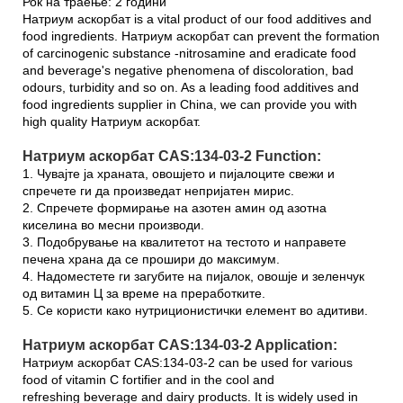
Рок на траење: 2 години
Натриум аскорбат is a vital product of our food additives and
food ingredients. Натриум аскорбат can prevent the formation
of carcinogenic substance -nitrosamine and eradicate food
and beverage's negative phenomena of discoloration, bad
odours, turbidity and so on. As a leading food additives and
food ingredients supplier in China, we can provide you with
high quality Натриум аскорбат.
Натриум аскорбат CAS:134-03-2 Function:
1. Чувајте ја храната, овошјето и пијалоците свежи и
спречете ги да произведат непријатен мирис.
2. Спречете формирање на азотен амин од азотна
киселина во месни производи.
3. Подобрување на квалитетот на тестото и направете
печена храна да се прошири до максимум.
4. Надоместете ги загубите на пијалок, овошје и зеленчук
од витамин Ц за време на преработките.
5. Се користи како нутриционистички елемент во адитиви.
Натриум аскорбат CAS:134-03-2 Application:
Натриум аскорбат CAS:134-03-2 can be used for various
food of vitamin C fortifier and in the cool and
refreshing beverage and dairy products. It is widely used in