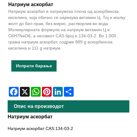
Натриум аскорбат
Натриум аскорбат е натриумска плоча од аскорбинска
киселина, која обично се нарекува витамин Ц. Тој е малку
жолт до бел прав, без мирис, растворлив во вода.
Молекуларната формула на натриум витамин Ц е
C6H7NaO6, а неговиот CAS број е 134-03-2. Во 1.000
грама натриум аскорбат, содржи 889 g аскорбинска
киселина и 111 g натриум.
Испрати барање
Facebook
X
WhatsApp
Pinterest
LinkedIn
Share
Опис на производот
Натриум аскорбат
Натриум аскорбат CAS:134-03-2