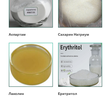
Аспартам
Сахарин Натриум
Ланолин
Еритритол