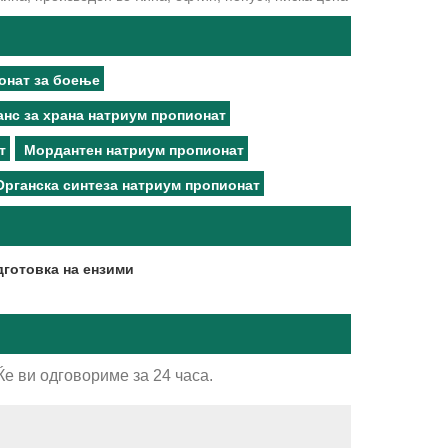
онат за боење
нс за храна натриум пропионат
т
Мордантен натриум пропионат
Органска синтеза натриум пропионат
готовка на ензими
е ви одговориме за 24 часа.