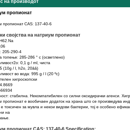
с на производот
ум пропионат
м пропионат CAS: 137-40-6
ки својства на натриум пропионат
H62.Na
,06
: 205-290-4
а топење: 285-286 ° c (осветлено)
ливост2o: 0,1 g / ml, чиста
5 (10g / l, h2o, 20ââ)
ливост во вода: 995 g / l (20 ºc)
телен хигроскопски
4.8669
566934
ост: стабилна. Некомпатибилен со силни оксидирачки агенси. Хигр
 пропионат е вообичаен додаток на храна што се произведува индус
 е токсичен за мувла и некои видови бактерии, тој е особено ефик
ни на
вање.
м пропионат CAS: 137-40-6 Specification: