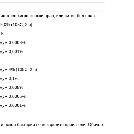
ристален хигроскопски прав, или ситен бел прав
9,0% (105С, 2 ч)
.5
мум 0.0003%
мум 0,001%
мум 4% (105С, 2 ч)
мум 0,1%
мум 0,005%
мум 0.0005%
мум 0.0001%
и некои бактерии во пекарските производи. Обично