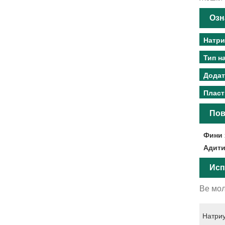
Озн
Натри
Тип н
Додат
Пласт
Пов
Фини 
Адити
Исп
Ве мол