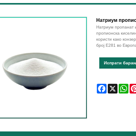
Натриум пропи
Натриум пропанат 
пропионска кисели
користи како конзер
број E281 во Европа
Испрати бара
Facebook
X
Wha