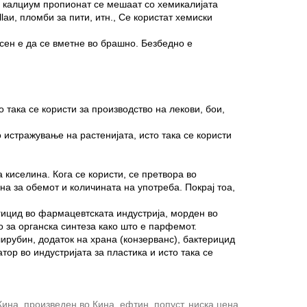
 - калциум пропионат се мешаат со хемикалијата
laи, пломби за пити, итн., Се користат хемиски
сен е да се вметне во брашно. Безбедно е
 така се користи за производство на лекови, бои,
 истражување на растенијата, исто така се користи
 киселина. Кога се користи, се претвора во
а за обемот и количината на употреба. Покрај тоа,
нгицид во фармацевтската индустрија, морден во
о за органска синтеза како што е парфемот.
лирубин, додаток на храна (конзерванс), бактерицид
ор во индустријата за пластика и исто така се
ина, произведен во Кина, ефтин, попуст, ниска цена