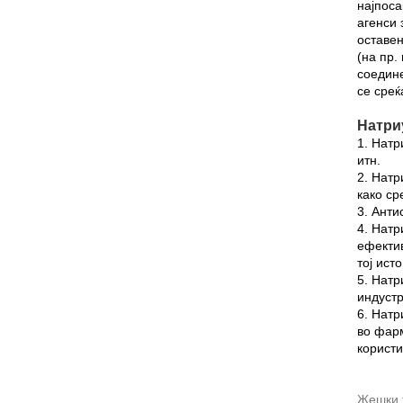
најпоса
агенси 
оставен
(на пр.
соедин
се среќ
Натриу
1. Натр
итн.
2. Натр
како ср
3. Анти
4. Натр
ефектив
тој ист
5. Натр
индустр
6. Натр
во фарм
користи
Жешки т