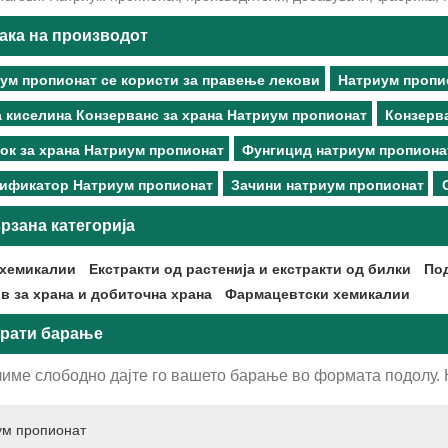
ака на производот
ум пропионат се користи за правење лекови
Натриум пропи
а киселина Конзерванс за храна Натриум пропионат
Конзерва
ок за храна Натриум пропионат
Фунгицид натриум пропиона
ификатор Натриум пропионат
Зачини натриум пропионат
рзана категорија
хемикалии
Екстракти од растенија и екстракти од билки
Под
в за храна и добиточна храна
Фармацевтски хемикалии
рати барање
име слободно дајте го вашето барање во формата подолу. Ќ