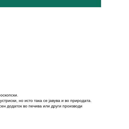
оскопски.
триски, но исто така се јавува и во природата.
асен додаток во печива или други производи