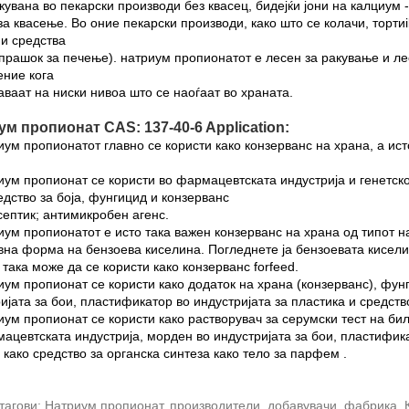
кувана во пекарски производи без квасец, бидејќи јони на калциум
за квасење. Во оние пекарски производи, како што се колачи, тортиil
и средства
 прашок за печење). натриум пропионатот е лесен за ракување и ле
ение кога
аваат на ниски нивоа што се наоѓаат во храната.
м пропионат CAS: 137-40-6 Application:
иум пропионатот главно се користи како конзерванс на храна, а исто
иум пропионат се користи во фармацевтската индустрија и генетско
едство за боја, фунгицид и конзерванс
септик; антимикробен агенс.
иум пропионатот е исто така важен конзерванс на храна од типот на
на форма на бензоева киселина. Погледнете ја бензоевата киселин
о така може да се користи како конзерванс forfeed.
иум пропионат се користи како додаток на храна (конзерванс), фу
ијата за бои, пластификатор во индустријата за пластика и средств
иум пропионат се користи како растворувач за серумски тест на би
ацевтската индустрија, морден во индустријата за бои, пластификат
 како средство за органска синтеза како тело за парфем .
агови: Натриум пропионат, производители, добавувачи, фабрика, К