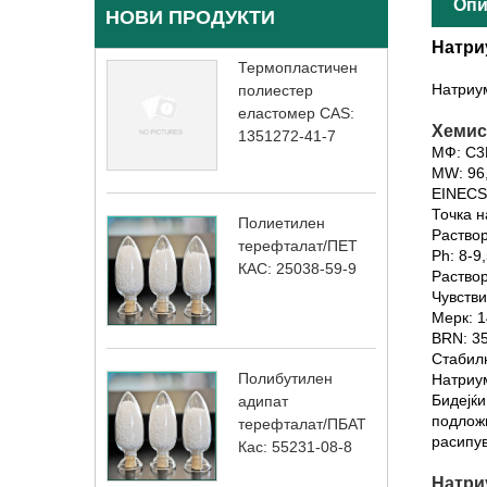
Опи
НОВИ ПРОДУКТИ
Натри
Термопластичен
Натриу
полиестер
еластомер CAS:
Хемис
1351272-41-7
МФ: C3
MW: 96
EINECS
Точка н
Полиетилен
Раствор
терефталат/ПЕТ
Ph: 8-9,
КАС: 25038-59-9
Раствор
Чувстви
Мерк: 1
BRN: 3
Стабилн
Полибутилен
Натриум
Бидејќи
адипат
подлож
терефталат/ПБАТ
расипу
Кас: 55231-08-8
Натриу