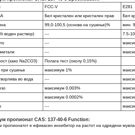
с
FCC-V
Е281
ВА
Бел кристален или кристален прав
Бел к
ина
99,0-100,5 (основа на сушење)%
мин. 9
% воден раствор)
---
7.5-10
то
---
макси
 метали
---
макси
ост (како Na2CO3)
Полага тест (околу 0,15%)
а при сушење
максимум 1%
макси
ворлива во вода
---
макси
езо
максимум 0,003%
макси
максимум 0.0002%
макси
р
---
макси
ум пропионат CAS: 137-40-6 Function:
 пропионатот е ефикасен инхибитор на растот на одредени мувла 