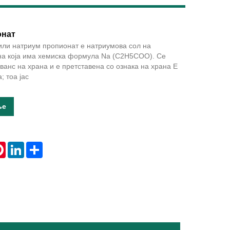
онат
или натриум пропионат е натриумова сол на
Live
на која има хемиска формула Na (C2H5COO). Се
ванс на храна и е претставена со ознака на храна E
; тоа јас
ње
tsApp
Pinterest
LinkedIn
Share