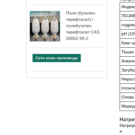
Индек
Поли (бутилен
ПОЈА
терефталат) /
содрж
полибутилен
терефталат CAS:
pH (10
26062-94-2
Како ш
Тешки
Сите нови производи
Алкалн
Загуб
Нераст
Ironел
Олово
Мерку
Натри
Натриум
е